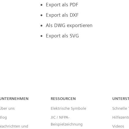
Export als PDF
Export als DXF
Als DWG exportieren
Export als SVG
UNTERNEHMEN
RESSOURCEN
UNTERS
Über uns
Elektrische Symbole
Schnelle 
Blog
JIC / NFPA-
Hilfezen
Beispielzeichnung
Nachrichten und
Videos