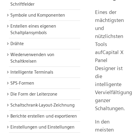
Schriftfelder
Eines der
Symbole und Komponenten
mächtigsten
Erstellen eines eigenen
und
Schaltplansymbols
nützlichsten
Tools
Drähte
aufCapital X
Wiederverwenden von
Panel
Schaltkreisen
Designer ist
Intelligente Terminals
die
SPS-Formen
intelligente
Vervielfältigung
Die Form der Leiterzone
ganzer
Schaltschrank-Layout-Zeichnung
Schaltungen.
Berichte erstellen und exportieren
In den
Einstellungen und Einstellungen
meisten