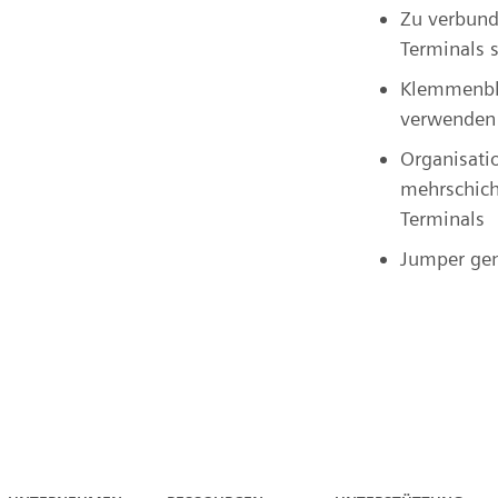
Zu verbun
Terminals 
Klemmenbl
verwenden
Organisati
mehrschich
Terminals
Jumper gen