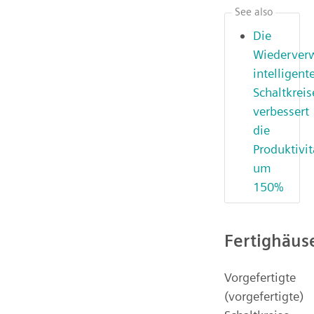
See also
Die
Wiederver
intelligent
Schaltkreis
verbessert
die
Produktivit
um
150%
Fertighäus
Vorgefertigte
(vorgefertigte)