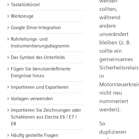
werden
Tastatürkürzel
sollten,
Werkzeuge
während
andere
Google Drive-Integration
unverändert
Rohrleitungs- und
bleiben (z. B.
Instrumentierungsdiagramm
sollte ein
Das Symbol des Unterfelds
gemeinsames
Sicherheitsrelais
Fügen Sie benutzerdefinierte
in
Ereignisse hinzu
Motorsteuerkrei
Importieren und Exportieren
nicht neu
Vorlagen verwenden
nummeriert
werden).
Importieren Sie Zeichnungen oder
Schablonen aus Electra E6 / E7 /
So
E8
duplizieren
Häufig gestellte Fragen