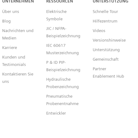
Capital™ X Panel Designer
UNTERNEHMEN
RESSOURCEN
UNTERSTÜTZUNG
Über uns
Elektrische
Schnelle Tour
Symbole
Blog
Hilfezentrum
JIC / NFPA-
Nachrichten und
Videos
Beispielzeichnung
Medien
Versionshinweise
IEC 60617
Karriere
Unterstützung
Musterzeichnung
Kunden und
Gemeinschaft
P & ID PIP-
Testimonials
Partner
Beispielzeichnung
Kontaktieren Sie
Enablement Hub
Hydraulische
uns
Probenzeichnung
Pneumatische
Probenentnahme
Entwickler