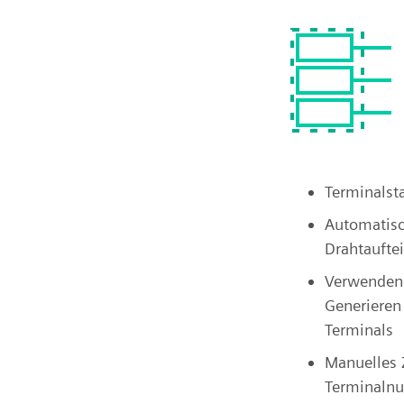
Terminalst
Automatis
Drahtaufte
Verwenden
Generieren
Terminals
Manuelles
Terminaln