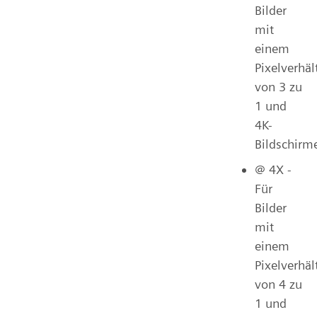
Bilder
mit
einem
Pixelverhäl
von 3 zu
1 und
4K-
Bildschirm
@ 4X -
Für
Bilder
mit
einem
Pixelverhäl
von 4 zu
1 und