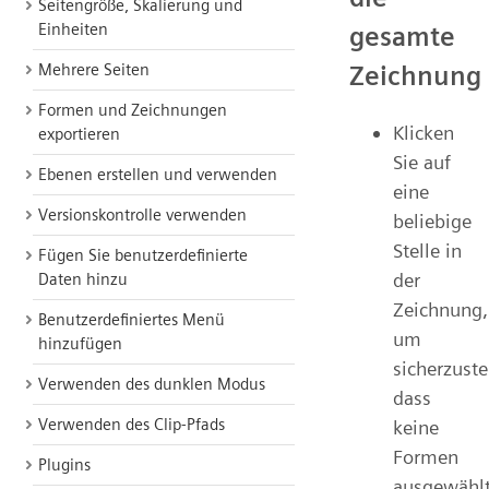
Seitengröße, Skalierung und
Einheiten
gesamte
Zeichnung
Mehrere Seiten
Formen und Zeichnungen
Klicken
exportieren
Sie auf
Ebenen erstellen und verwenden
eine
Versionskontrolle verwenden
beliebige
Stelle in
Fügen Sie benutzerdefinierte
der
Daten hinzu
Zeichnung,
Benutzerdefiniertes Menü
um
hinzufügen
sicherzuste
Verwenden des dunklen Modus
dass
Verwenden des Clip-Pfads
keine
Formen
Plugins
ausgewähl