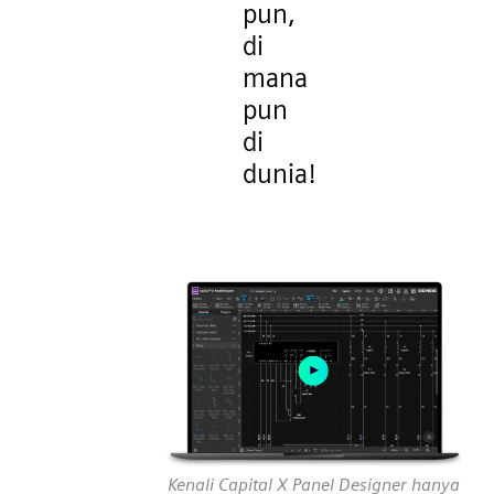
pun,
di
mana
pun
di
dunia!
Kenali Capital X Panel Designer hanya