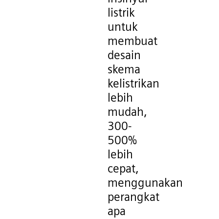
listrik
untuk
membuat
desain
skema
kelistrikan
lebih
mudah,
300-
500%
lebih
cepat,
menggunakan
perangkat
apa