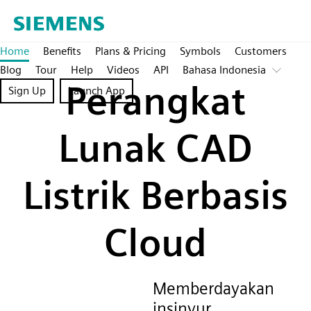
Home
Benefits
Plans & Pricing
Symbols
Customers
Blog
Tour
Help
Videos
API
Bahasa Indonesia
Perangkat
Sign Up
Launch App
Lunak CAD
Listrik Berbasis
Cloud
Memberdayakan
insinyur