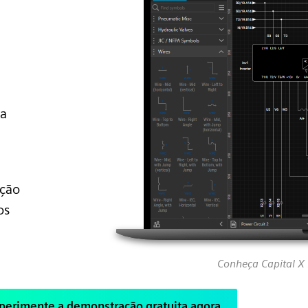
za
ação
os
Conheça Capital X
perimente a demonstração gratuita agora