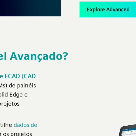
Explore Advanced
vel Avançado?
 e ECAD (CAD
Ms) de painéis
lid Edge e
rojetos
tilhe
dados de
 os projetos