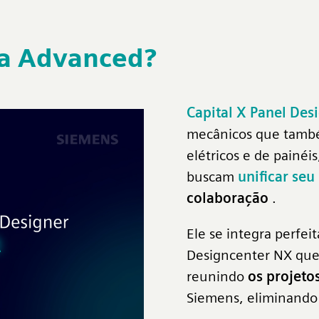
ma Advanced?
Capital X Panel De
mecânicos que também
elétricos e de painéi
buscam
unificar seu
colaboração
.
Ele se integra perfe
Designcenter NX que
reunindo
os projeto
Siemens, eliminando s