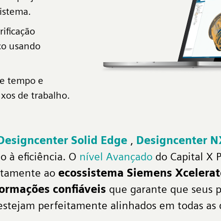
istema.
ificação
ico usando
e tempo e
uxos de trabalho.
Designcenter Solid Edge
,
Designcenter N
 à eficiência. O
nível Avançado
do Capital X 
retamente ao
ecossistema Siemens Xcelerat
formações confiáveis
que garante que seus pr
estejam perfeitamente alinhados em todas as d