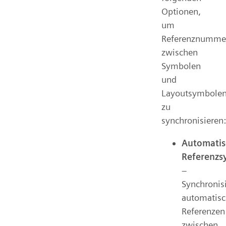
Optionen,
um
Referenznumme
zwischen
Symbolen
und
Layoutsymbole
zu
synchronisieren:
Automatis
Referenzs
–
Synchronisi
automatis
Referenzen
zwischen