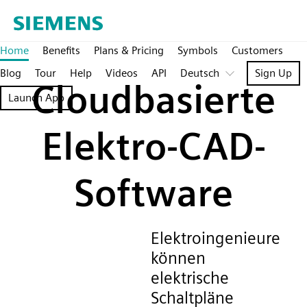
Home
Benefits
Plans & Pricing
Symbols
Customers
Blog
Tour
Help
Videos
API
Deutsch
Sign Up
Cloudbasierte
Launch App
Elektro-CAD-
Software
Elektroingenieure
können
elektrische
Schaltpläne