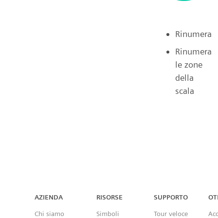
Rinumera
Rinumera
le zone
della
scala
Capital™ X Panel Designer
X
AZIENDA
RISORSE
SUPPORTO
OT
Chi siamo
Simboli
Tour veloce
Ac