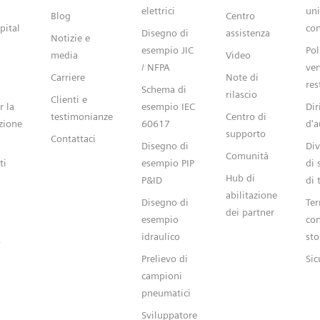
elettrici
uni
Blog
Centro
pital
con
Disegno di
assistenza
Notizie e
esempio JIC
Pol
media
Video
/ NFPA
ven
Carriere
Note di
res
Schema di
rilascio
Clienti e
r la
esempio IEC
Dir
testimonianze
Centro di
zione
60617
d'a
supporto
Contattaci
Disegno di
Div
Comunità
ti
esempio PIP
di 
Hub di
P&ID
di 
abilitazione
Disegno di
Ter
dei partner
esempio
con
idraulico
sto
o
Prelievo di
Sic
campioni
pneumatici
Sviluppatore