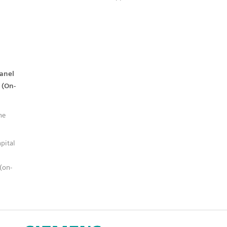
d
Panel
 (On-
ne
pital
(on-