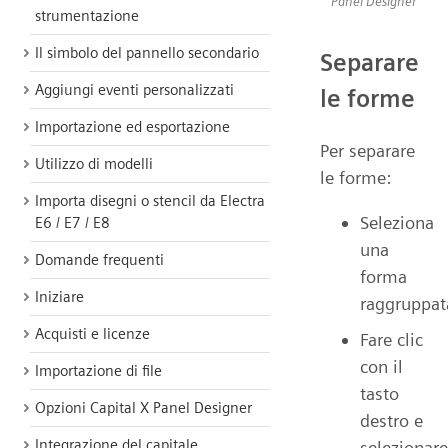
Panel Designer
strumentazione
Il simbolo del pannello secondario
Separare
Aggiungi eventi personalizzati
le forme
Importazione ed esportazione
Per separare
Utilizzo di modelli
le forme:
Importa disegni o stencil da Electra
Seleziona
E6 / E7 / E8
una
Domande frequenti
forma
Iniziare
raggruppat
Acquisti e licenze
Fare clic
con il
Importazione di file
tasto
Opzioni Capital X Panel Designer
destro e
Integrazione del capitale
selezionare