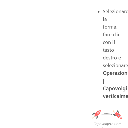
Selezionar
la
forma,
fare clic
con il
tasto
destro e
selezionare
Operazion
|
Capovolgi
verticalm
Capovolgere una