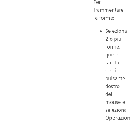
Per
frammentare
le forme:
Seleziona
2 o più
forme,
quindi
fai clic
con il
pulsante
destro
del
mouse e
seleziona
Operazion
|