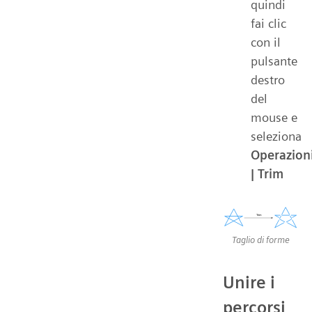
quindi
fai clic
con il
pulsante
destro
del
mouse e
seleziona
Operazion
| Trim
Taglio di forme
Unire i
percorsi