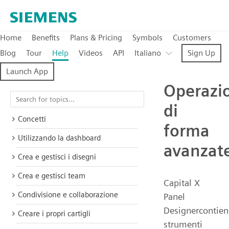
Home
Benefits
Plans & Pricing
Symbols
Customers
Blog
Tour
Help
Videos
API
Italiano
Sign Up
Launch App
Operazi
di
Concetti
forma
Utilizzando la dashboard
avanzat
Crea e gestisci i disegni
Crea e gestisci team
Capital X
Condivisione e collaborazione
Panel
Designercontien
Creare i propri cartigli
strumenti