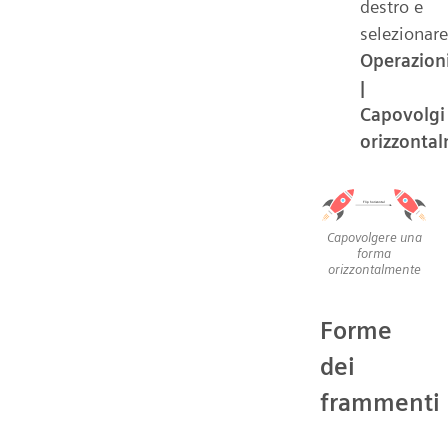
destro e
selezionare
Operazion
|
Capovolgi
orizzonta
Capovolgere una
forma
orizzontalmente
Forme
dei
frammenti