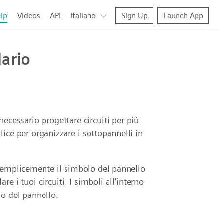
lp
Videos
API
Italiano
Sign Up
Launch App
dario
ecessario progettare circuiti per più
ice per organizzare i sottopannelli in
na semplicemente il simbolo del pannello
e i tuoi circuiti. I simboli all'interno
so del pannello.