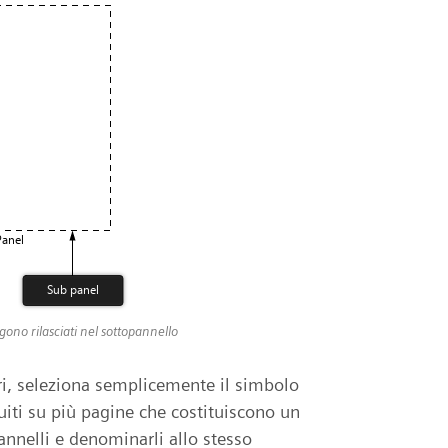
gono rilasciati nel sottopannello
ri, seleziona semplicemente il simbolo
cuiti su più pagine che costituiscono un
pannelli e denominarli allo stesso