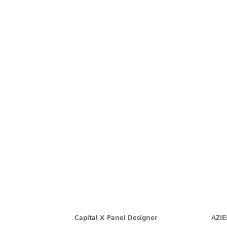
Capital™ X Panel Designer
Capital X Panel Designer
AZI