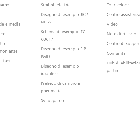
siamo
Simboli elettrici
Tour veloce
Disegno di esempio JIC /
Centro assistenz
NFPA
zie e media
Video
Schema di esempio IEC
ere
Note di rilascio
60617
ti e
Centro di suppor
Disegno di esempio PIP
imonianze
Comunità
P&ID
attaci
Hub di abilitazio
Disegno di esempio
partner
idraulico
Prelievo di campioni
pneumatici
Sviluppatore