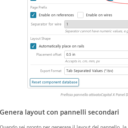
Prefisso pannello attivatoCapital X Panel 
Genera layout con pannelli secondari
Quando sei pronto per generare il layout del pannello, la