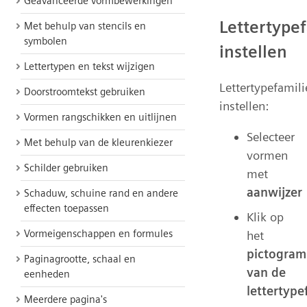
Geavanceerde vormbewerkingen
Lettertypef
Met behulp van stencils en
symbolen
instellen
Lettertypen en tekst wijzigen
Lettertypefamili
Doorstroomtekst gebruiken
instellen:
Vormen rangschikken en uitlijnen
Selecteer
Met behulp van de kleurenkiezer
vormen
Schilder gebruiken
met
aanwijzer
Schaduw, schuine rand en andere
effecten toepassen
Klik op
Vormeigenschappen en formules
het
pictogram
Paginagrootte, schaal en
van de
eenheden
lettertype
Meerdere pagina's