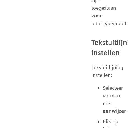
zijn
toegestaan
voor
lettertypegroott
Tekstuitlij
instellen
Tekstuitlijning
instellen:
Selecteer
vormen
met
aanwijzer
Klik op