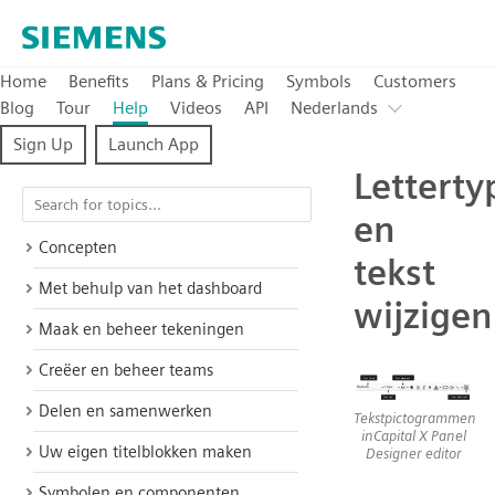
Home
Benefits
Plans & Pricing
Symbols
Customers
Blog
Tour
Help
Videos
API
Nederlands
Sign Up
Launch App
Letterty
en
Concepten
tekst
Met behulp van het dashboard
wijzigen
Maak en beheer tekeningen
Creëer en beheer teams
Delen en samenwerken
Tekstpictogrammen
inCapital X Panel
Uw eigen titelblokken maken
Designer editor
Symbolen en componenten