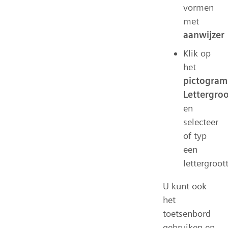
vormen
met
aanwijzer
Klik op
het
pictogram
Lettergroo
en
selecteer
of typ
een
lettergroot
U kunt ook
het
toetsenbord
gebruiken en