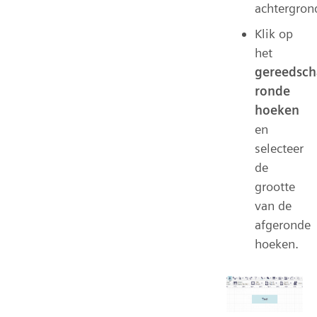
achtergron
Klik op
het
gereedsc
ronde
hoeken
en
selecteer
de
grootte
van de
afgeronde
hoeken.