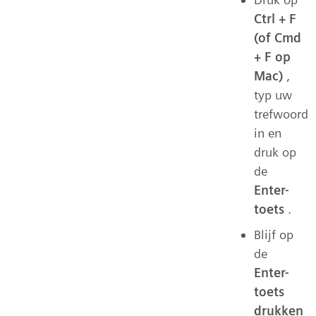
Ctrl + F
(of Cmd
+ F op
Mac)
,
typ uw
trefwoord
in en
druk op
de
Enter-
toets
.
Blijf op
de
Enter-
toets
drukken