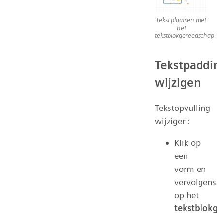
Tekst plaatsen met
het
tekstblokgereedschap
Tekstpaddi
wijzigen
Tekstopvulling
wijzigen:
Klik op
een
vorm en
vervolgens
op het
tekstblok