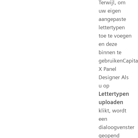
Terwijl, om
uw eigen
aangepaste
lettertypen
toe te voegen
en deze
binnen te
gebruikenCapita
X Panel
Designer Als
u op
Lettertypen
uploaden
klikt, wordt
een
dialoogvenster
geopend