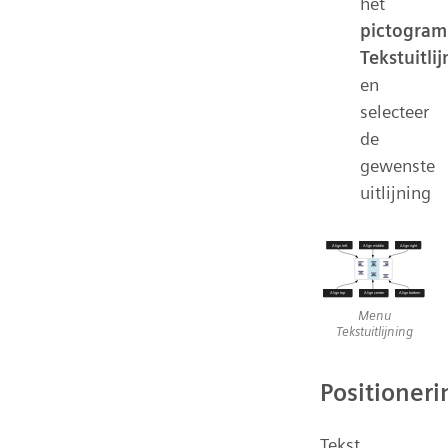
het
pictogram
Tekstuitlij
en
selecteer
de
gewenste
uitlijning
Menu
Tekstuitlijning
Positioneri
Tekst