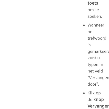
toets
om te
zoeken.
Wanneer
het
trefwoord
is
gemarkeer
kunt u
typen in
het veld
"Vervange
door".
Klik op
de
knop
Vervange