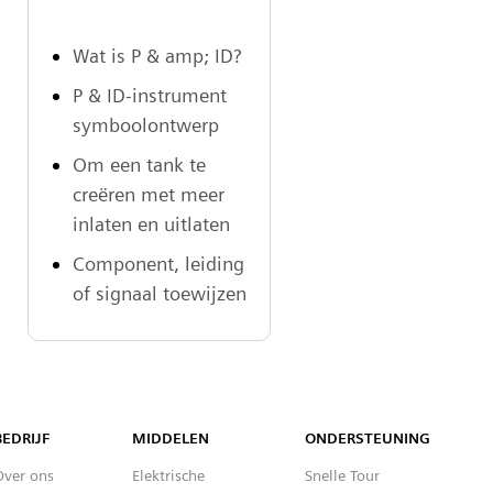
Wat is P & amp; ID?
P & ID-instrument
symboolontwerp
Om een tank te
creëren met meer
inlaten en uitlaten
Component, leiding
of signaal toewijzen
Capital™ X Panel Designer
BEDRIJF
MIDDELEN
ONDERSTEUNING
Over ons
Elektrische
Snelle Tour