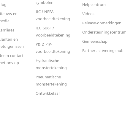
symbolen
Blog
Helpcentrum
JIC / NFPA-
Nieuws en
Videos
voorbeeldtekening
media
Release-opmerkingen
IEC 60617
arrières
Ondersteuningscentrum
Voorbeeldtekening
Klanten en
Gemeenschap
P&ID PIP-
getuigenissen
Partner-activeringshub
voorbeeldtekening
Neem contact
Hydraulische
met ons op
monstertekening
Pneumatische
monstertekening
Ontwikkelaar