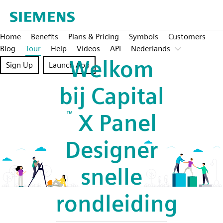
Home
Benefits
Plans & Pricing
Symbols
Customers
Blog
Tour
Help
Videos
API
Nederlands
Welkom
Sign Up
Launch App
bij Capital
™
X Panel
Designer
snelle
rondleiding