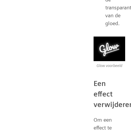
transparant
van de
gloed.
Glow voorbeeld
Een
effect
verwijdere
Om een
effect te