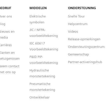
Capital™ X Panel Designer
BEDRIJF
MIDDELEN
ONDERSTEUNING
Over ons
Elektrische
Snelle Tour
symbolen
Blog
Helpcentrum
JIC / NFPA-
Nieuws en
Videos
voorbeeldtekening
media
Release-opmerkingen
IEC 60617
arrières
Ondersteuningscentrum
Voorbeeldtekening
Klanten en
Gemeenschap
P&ID PIP-
getuigenissen
Partner-activeringshub
voorbeeldtekening
Neem contact
Hydraulische
met ons op
monstertekening
Pneumatische
monstertekening
Ontwikkelaar