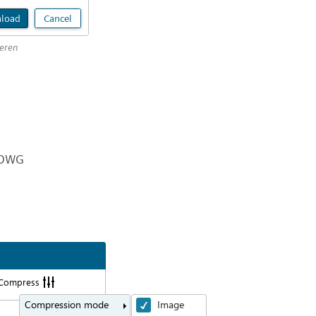
teren
s DWG