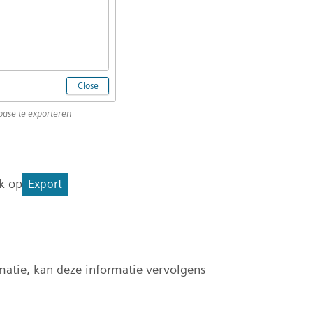
base te exporteren
k op
Export
atie, kan deze informatie vervolgens