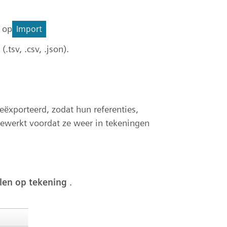
 op
Import
tsv, .csv, .json).
xporteerd, zodat hun referenties,
ewerkt voordat ze weer in tekeningen
en op tekening
.