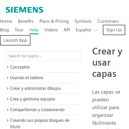
Home
Benefits
Plans & Pricing
Symbols
Customers
Blog
Tour
Help
Videos
API
Español
Sign Up
Launch App
Crear y
usar
Conceptos
capas
Usando el tablero
Crear y administrar dibujos
Las capas se
Crea y gestiona equipos
pueden
utilizar para
Compartiendo y colaborando
organizar
Creando sus propios bloques de
fácilmente
título