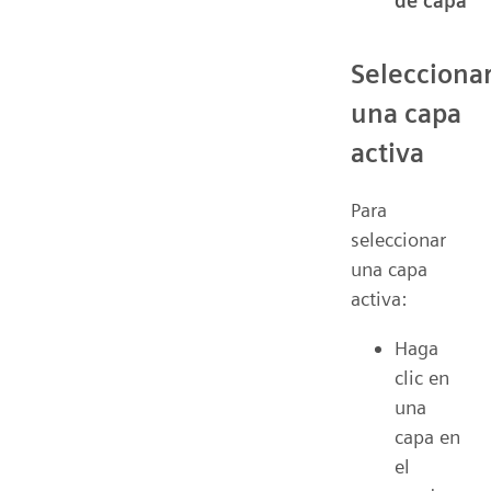
de capa
Selecciona
una capa
activa
Para
seleccionar
una capa
activa:
Haga
clic en
una
capa en
el