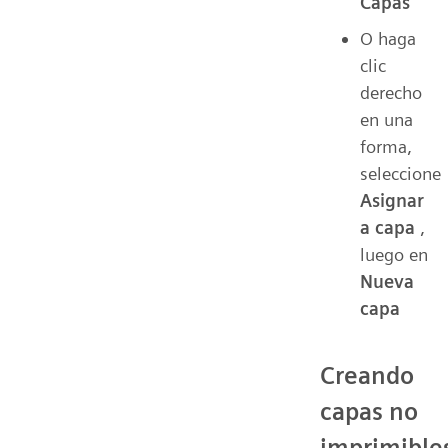
Capas
O haga
clic
derecho
en una
forma,
seleccione
Asignar
a capa
,
luego en
Nueva
capa
Creando
capas no
imprimible