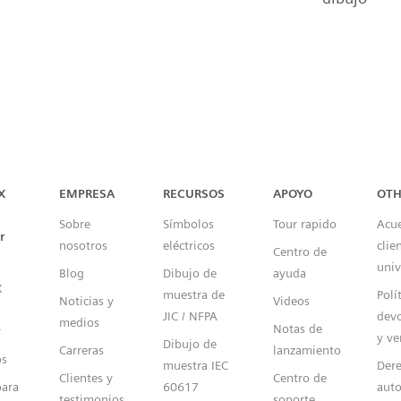
Capital™ X Panel Designer
X
EMPRESA
RECURSOS
APOYO
OTH
Sobre
Símbolos
Tour rapido
Acu
r
nosotros
eléctricos
clie
Centro de
univ
Blog
Dibujo de
ayuda
X
muestra de
Polí
Noticias y
Videos
JIC / NFPA
devo
medios
Notas de
r
y ve
Dibujo de
Carreras
lanzamiento
os
muestra IEC
Dere
Clientes y
Centro de
para
60617
auto
testimonios
soporte