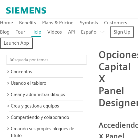
Home
Benefits
Plans & Pricing
Symbols
Customers
Blog
Tour
Help
Videos
API
Español
Sign Up
Launch App
Opcione
Capital
Conceptos
X
Usando el tablero
Panel
Crear y administrar dibujos
Designe
Crea y gestiona equipos
Compartiendo y colaborando
Accediendo
Creando sus propios bloques de
X Panel
título