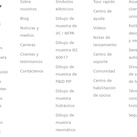
Sobre
Símbolos
Tour rapido
Acu
r
nosotros
eléctricos
clie
Centro de
univ
Blog
Dibujo de
ayuda
X
muestra de
Polí
Noticias y
Videos
JIC / NFPA
devo
medios
Notas de
r
y ve
Dibujo de
Carreras
lanzamiento
os
muestra IEC
Dere
Clientes y
Centro de
para
60617
auto
testimonios
soporte
Dibujo de
Divu
Contáctenos
Comunidad
ción
muestra de
de s
Centro de
s
P&ID PIP
de t
habilitación
ntes
Dibujo de
Térm
de socios
s
muestra
cond
s
hidráulico
hist
Dibujo de
Seg
ón
muestra
neumático
X