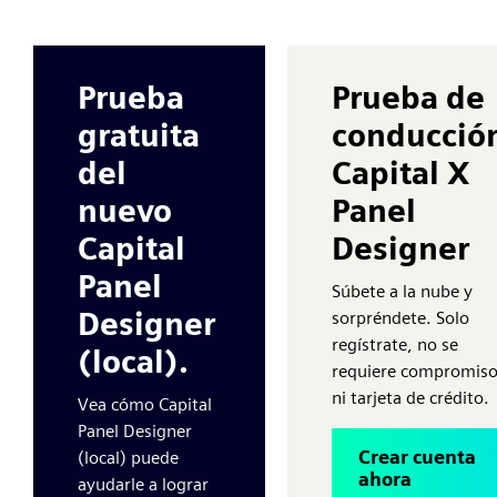
Prueba
Prueba de
gratuita
conducció
del
Capital X
nuevo
Panel
Capital
Designer
Panel
Súbete a la nube y
Designer
sorpréndete. Solo
regístrate, no se
(local).
requiere compromis
ni tarjeta de crédito.
Vea cómo Capital
Panel Designer
Crear cuenta
(local) puede
ahora
ayudarle a lograr