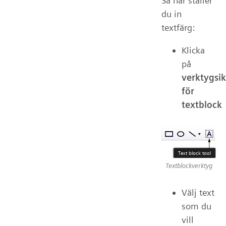
Så här ställer
du in
textfärg:
Klicka
på
verktygsi
för
textblock
Textblockverktyg
Välj text
som du
vill