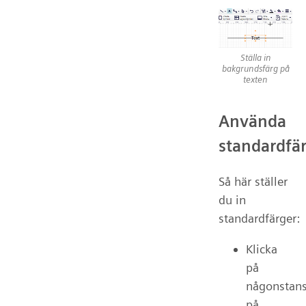
Ställa in
bakgrundsfärg på
texten
Använda
standardfä
Så här ställer
du in
standardfärger:
Klicka
på
någonstan
på