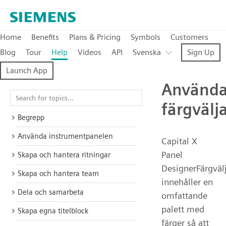
Home
Benefits
Plans & Pricing
Symbols
Customers
Blog
Tour
Help
Videos
API
Svenska
Sign Up
Launch App
Använd
färgvälj
Begrepp
Använda instrumentpanelen
Capital X
Panel
Skapa och hantera ritningar
DesignerFärgväl
Skapa och hantera team
innehåller en
Dela och samarbeta
omfattande
palett med
Skapa egna titelblock
färger så att