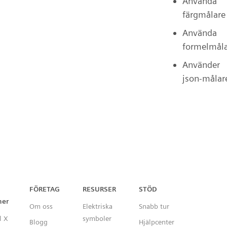
Använda
färgmålare
Använda
formelmål
Använder
json-målar
Capital™ X Panel Designer
FÖRETAG
RESURSER
STÖD
ner
Om oss
Elektriska
Snabb tur
l X
symboler
Blogg
Hjälpcenter