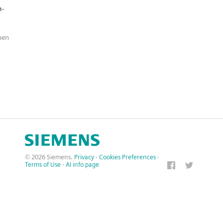
n-
nen
© 2026 Siemens.
Privacy
·
Cookies Preferences
·
Terms of Use
·
AI info page