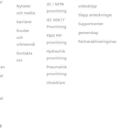
er
JIC / NFPA
Nyheter
videoklipp
provritning
och media
Släpp anteckningar
IEC 60617
Karriärer
Supportcenter
Provritning
Kunder
gemenskap
P&ID PIP-
och
Partneraktiveringsnav
provritning
vittnesmål
Hydraulisk
Kontakta
provritning
oss
lan
Pneumatisk
provritning
el
Utvecklare
el
l