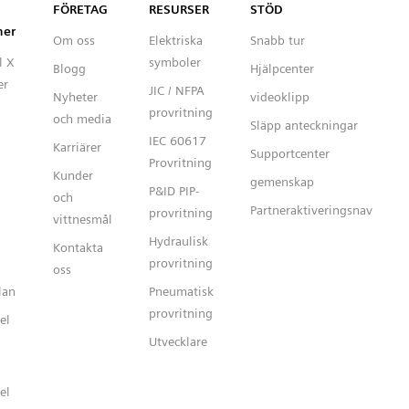
Capital™ X Panel Designer
FÖRETAG
RESURSER
STÖD
ner
Om oss
Elektriska
Snabb tur
l X
symboler
Blogg
Hjälpcenter
er
JIC / NFPA
Nyheter
videoklipp
provritning
och media
Släpp anteckningar
IEC 60617
Karriärer
Supportcenter
Provritning
Kunder
gemenskap
P&ID PIP-
och
Partneraktiveringsnav
provritning
vittnesmål
Hydraulisk
Kontakta
provritning
oss
lan
Pneumatisk
provritning
el
Utvecklare
el