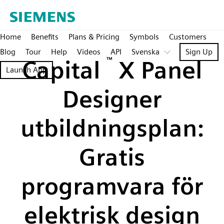
Home
Benefits
Plans & Pricing
Symbols
Customers
Blog
Tour
Help
Videos
API
Svenska
Sign Up
Capital
™
X Panel
Launch App
Designer
utbildningsplan:
Gratis
programvara för
elektrisk design