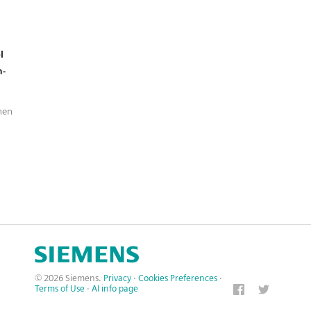
l
n-
nen
© 2026 Siemens.
Privacy
·
Cookies Preferences
·
Terms of Use
·
AI info page