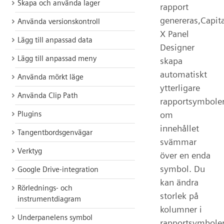
Skapa och använda lager
rapport
genereras,Capita
Använda versionskontroll
X Panel
Lägg till anpassad data
Designer
Lägg till anpassad meny
skapa
automatiskt
Använda mörkt läge
ytterligare
Använda Clip Path
rapportsymbole
Plugins
om
innehållet
Tangentbordsgenvägar
svämmar
Verktyg
över en enda
symbol. Du
Google Drive-integration
kan ändra
Rörlednings- och
storlek på
instrumentdiagram
kolumner i
Underpanelens symbol
rapportsymbole