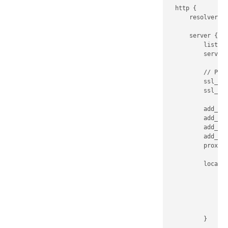
  http {

      resolver DN
      server {

          listen 
          server_
          // Path
          ssl_cer
          ssl_cer
          add_hea
          add_hea
          add_hea
          add_hea
          proxy_c
          locatio
              pro
              if 
                 
              }

          }
