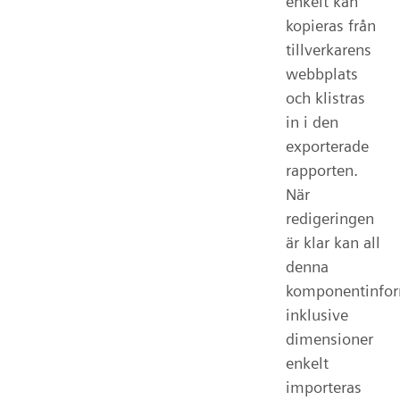
enkelt kan
kopieras från
tillverkarens
webbplats
och klistras
in i den
exporterade
rapporten.
När
redigeringen
är klar kan all
denna
komponentinfor
inklusive
dimensioner
enkelt
importeras