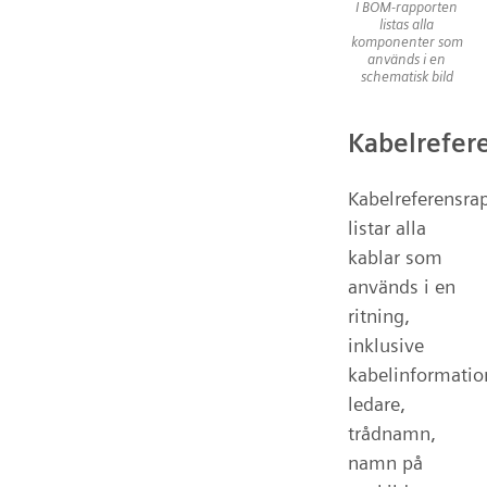
I BOM-rapporten
listas alla
komponenter som
används i en
schematisk bild
Kabelrefer
Kabelreferensra
listar alla
kablar som
används i en
ritning,
inklusive
kabelinformatio
ledare,
trådnamn,
namn på