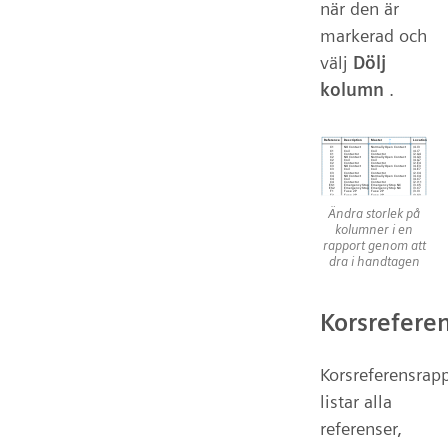
när den är
markerad och
välj
Dölj
kolumn
.
Ändra storlek på
kolumner i en
rapport genom att
dra i handtagen
Korsrefere
Korsreferensrap
listar alla
referenser,