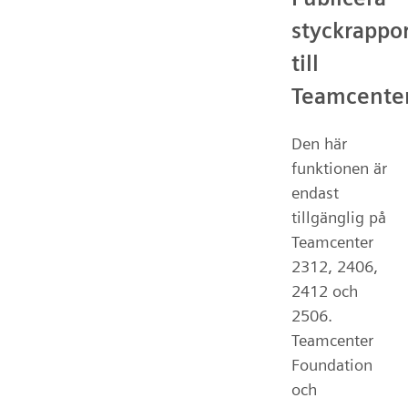
styckrappo
till
Teamcente
Den här
funktionen är
endast
tillgänglig på
Teamcenter
2312, 2406,
2412 och
2506.
Teamcenter
Foundation
och