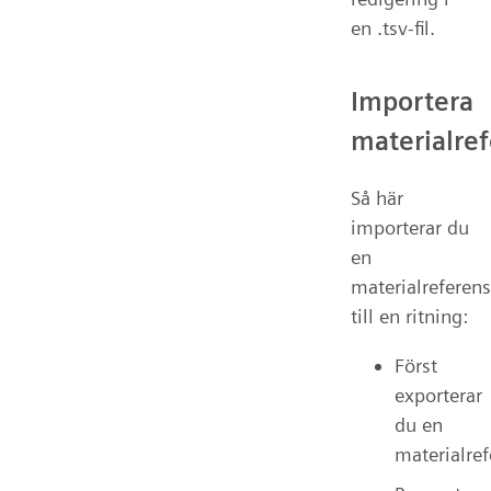
en .tsv-fil.
Importera
materialre
Så här
importerar du
en
materialreferen
till en ritning:
Först
exporterar
du en
materialref