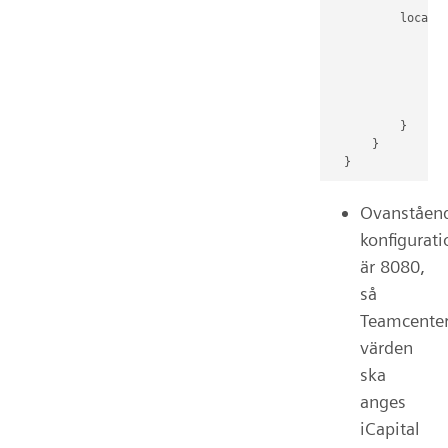
          locatio
              pro
              if 
                 
              }

          }

      }

Ovanståen
konfigurati
är 8080,
så
Teamcenter
värden
ska
anges
iCapital