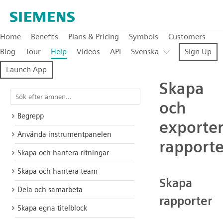
Home
Benefits
Plans & Pricing
Symbols
Customers
Blog
Tour
Help
Videos
API
Svenska
Sign Up
Launch App
Skapa
och
Begrepp
exporte
Använda instrumentpanelen
rapporte
Skapa och hantera ritningar
Skapa och hantera team
Skapa
Dela och samarbeta
rapporter
Skapa egna titelblock