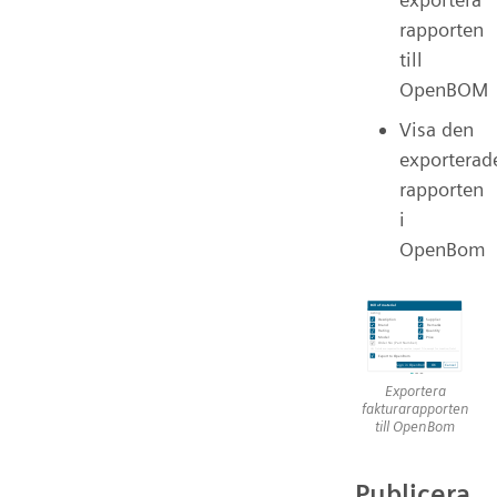
rapporten
till
OpenBOM
Visa den
exporterad
rapporten
i
OpenBom
Exportera
fakturarapporten
till OpenBom
Publicera