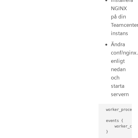
NGINX
på din
Teamcenter
instans
Ändra
conf/nginx
enligt
nedan
och
starta
servern
  worker_processe
  events {

      worker_conn
  }
