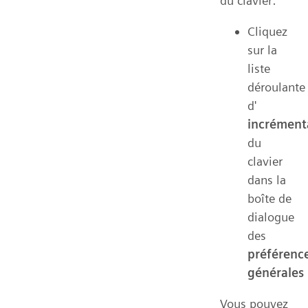
du clavier:
Cliquez
sur la
liste
déroulante
d'
incrément
du
clavier
dans la
boîte de
dialogue
des
préférenc
générales
Vous pouvez