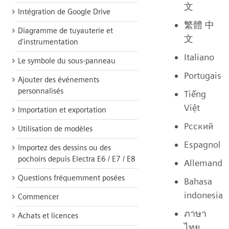
文
Intégration de Google Drive
繁體 中
Diagramme de tuyauterie et
文
d'instrumentation
Italiano
Le symbole du sous-panneau
Portugais
Ajouter des événements
personnalisés
Tiếng
Việt
Importation et exportation
Pсский
Utilisation de modèles
Espagnol
Importez des dessins ou des
pochoirs depuis Electra E6 / E7 / E8
Allemand
Questions fréquemment posées
Bahasa
indonesia
Commencer
ภาษา
Achats et licences
ไทย