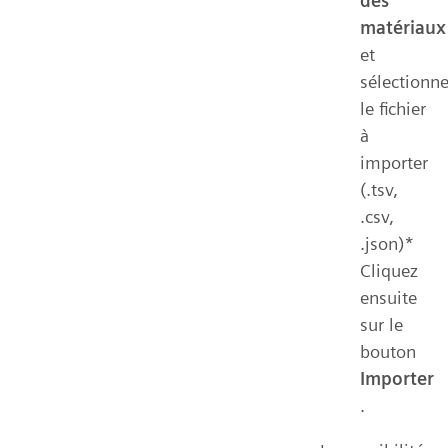
des
matériaux
et
sélectionn
le fichier
à
importer
(.tsv,
.csv,
.json)*
Cliquez
ensuite
sur le
bouton
Importer
.