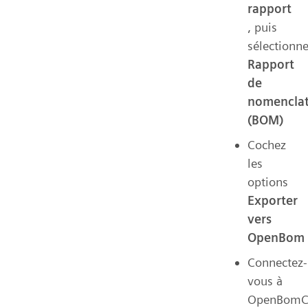
rapport
, puis
sélectionn
Rapport
de
nomencla
(BOM)
Cochez
les
options
Exporter
vers
OpenBom
Connectez-
vous à
OpenBomCa