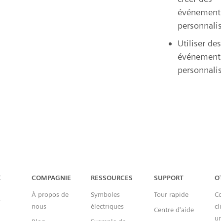
événement
personnali
Utiliser des
événement
personnali
Capital™ X Panel Designer
X
COMPAGNIE
RESSOURCES
SUPPORT
O
À propos de
Symboles
Tour rapide
Co
nous
électriques
cl
Centre d'aide
un