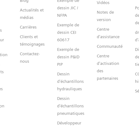
Blog
Exemple de
Vidéos
dessin JIC /
Po
Actualités et
Notes de
NFPA
de
médias
version
de
Exemple de
Carrières
Centre
s
dessin CEI
dr
Clients et
d'assistance
ur
60617
d'
témoignages
Communauté
Exemple de
Di
Contactez-
tion
Centre
dessin P&ID
de
nous
d'activation
s
PIP
ti
des
ts
Dessin
C
partenaires
d'échantillons
hi
es
hydrauliques
Sé
Dessin
ion
d'échantillons
pneumatiques
Développeur