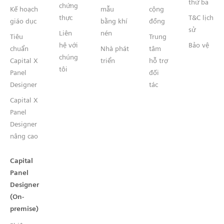
thứ ba
chứng
Kế hoạch
mẫu
cộng
thực
T&C lịch
giáo dục
bằng khí
đồng
sử
Liên
nén
Tiêu
Trung
hệ với
Bảo vệ
chuẩn
Nhà phát
tâm
chúng
Capital X
triển
hỗ trợ
tôi
Panel
đối
Designer
tác
Capital X
Panel
Designer
nâng cao
Capital
Panel
Designer
(On-
premise)