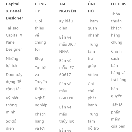
Capital™ X Panel Designer
Capital
CÔNG
TÀI
ỦNG
OTHERS
X Panel
TY
NGUYÊN
HỘ
Thỏa
Designer
Giới
Ký hiệu
Tham
thuận
Tại sao
thiệu
điện
quan
khách
Capital X
về
nhanh
hàng
Bản vẽ
Panel
chúng
chung
mẫu JIC /
Trung
Designer
tôi
NFPA
tâm
Chính
Những
Blog
trợ
sách
Bản vẽ
lợi ích
giúp
bán
Tin tức
mẫu IEC
hàng và
Được xây
và
60617
Video
trả hàng
dựng để
Truyền
Bản vẽ
Ghi
cộng tác
thông
bản
mẫu
chú
quyền
Ký hiệu
Nghề
P&ID PIP
phát
thông
nghiệp
hành
Tiết lộ
Bản vẽ
minh
phần
Khách
mẫu
Trung
mềm
Sơ đồ
hàng
thủy lực
tâm
của bên
điện
và lời
hỗ trợ
Bản vẽ