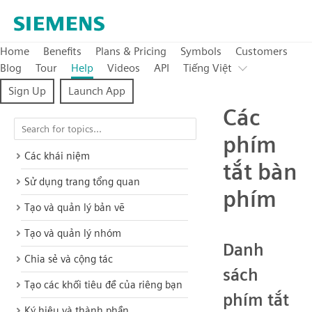
Home
Benefits
Plans & Pricing
Symbols
Customers
Blog
Tour
Help
Videos
API
Tiếng Việt
Sign Up
Launch App
Các
phím
Các khái niệm
tắt bàn
Sử dụng trang tổng quan
phím
Tạo và quản lý bản vẽ
Tạo và quản lý nhóm
Danh
Chia sẻ và cộng tác
sách
Tạo các khối tiêu đề của riêng bạn
phím tắt
Ký hiệu và thành phần