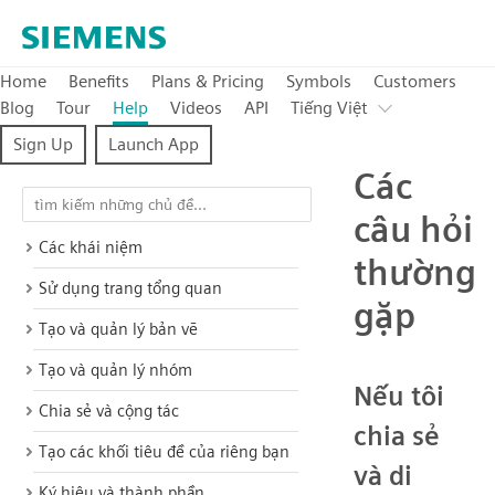
Home
Benefits
Plans & Pricing
Symbols
Customers
Blog
Tour
Help
Videos
API
Tiếng Việt
Sign Up
Launch App
Các
câu hỏi
Các khái niệm
thường
Sử dụng trang tổng quan
gặp
Tạo và quản lý bản vẽ
Tạo và quản lý nhóm
Nếu tôi
Chia sẻ và cộng tác
chia sẻ
Tạo các khối tiêu đề của riêng bạn
và di
Ký hiệu và thành phần