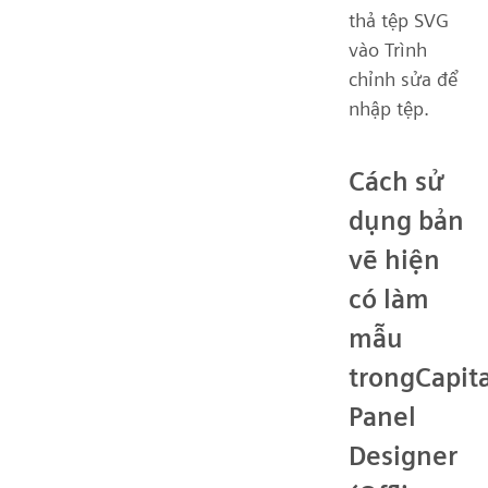
thả tệp SVG
vào Trình
chỉnh sửa để
nhập tệp.
Cách sử
dụng bản
vẽ hiện
có làm
mẫu
trongCapita
Panel
Designer