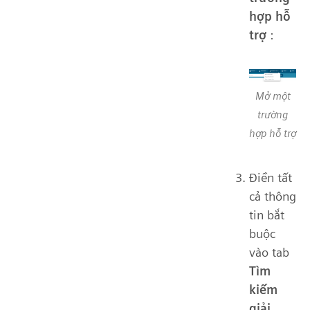
hợp hỗ
trợ
:
Mở một
trường
hợp hỗ trợ
Điền tất
cả thông
tin bắt
buộc
vào tab
Tìm
kiếm
giải