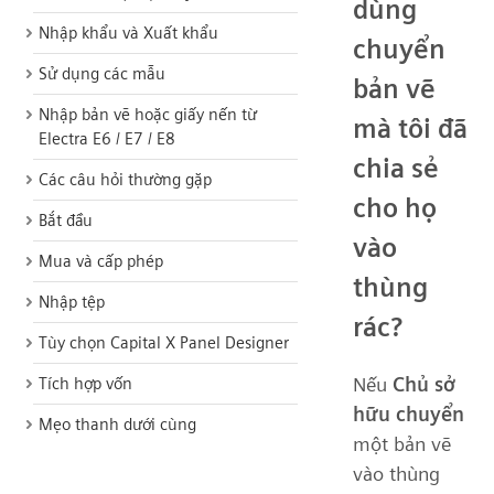
dùng
Nhập khẩu và Xuất khẩu
chuyển
Sử dụng các mẫu
bản vẽ
Nhập bản vẽ hoặc giấy nến từ
mà tôi đã
Electra E6 / E7 / E8
chia sẻ
Các câu hỏi thường gặp
cho họ
Bắt đầu
vào
Mua và cấp phép
thùng
Nhập tệp
rác?
Tùy chọn Capital X Panel Designer
Nếu
Chủ sở
Tích hợp vốn
hữu chuyển
Mẹo thanh dưới cùng
một bản vẽ
vào thùng