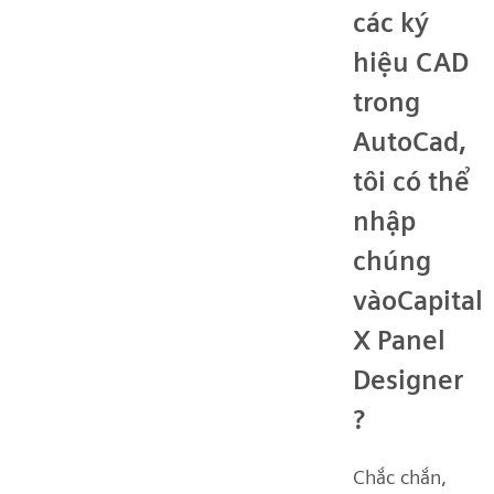
các ký
hiệu CAD
trong
AutoCad,
tôi có thể
nhập
chúng
vàoCapital
X Panel
Designer
?
Chắc chắn,