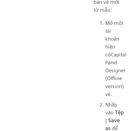
bản vẽ mới
từ mẫu:
Mở một
tài
khoản
hiện
cóCapital
Panel
Designer
(Offline
version)
vẽ.
Nhấp
vào
Tệp
|
Save
as
để