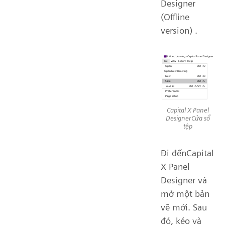
Designer
(Offline
version) .
Capital X Panel
DesignerCửa sổ
tệp
Đi đếnCapital
X Panel
Designer và
mở một bản
vẽ mới. Sau
đó, kéo và