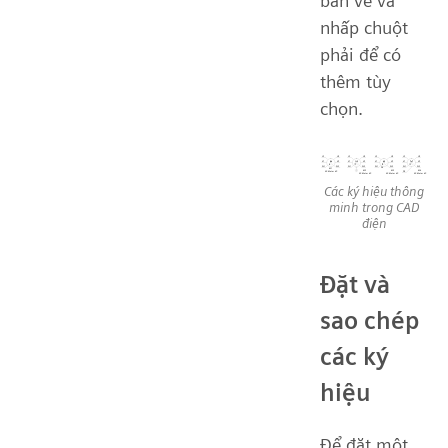
bản vẽ và
nhấp chuột
phải để có
thêm tùy
chọn.
Các ký hiệu thông
minh trong CAD
điện
Đặt và
sao chép
các ký
hiệu
Để đặt một