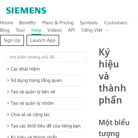
Home
Benefits
Plans & Pricing
Symbols
Customers
Blog
Tour
Help
Videos
API
Tiếng Việt
Sign Up
Launch App
Ký
hiệu
Các khái niệm
và
Sử dụng trang tổng quan
thành
Tạo và quản lý bản vẽ
phần
Tạo và quản lý nhóm
Chia sẻ và cộng tác
Một biểu
Tạo các khối tiêu đề của riêng bạn
tượng
Ký hiệu và thành phần