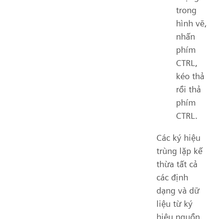
trong
hình vẽ,
nhấn
phím
CTRL,
kéo thả
rồi thả
phím
CTRL.
Các ký hiệu
trùng lặp kế
thừa tất cả
các định
dạng và dữ
liệu từ ký
hiệu nguồn.