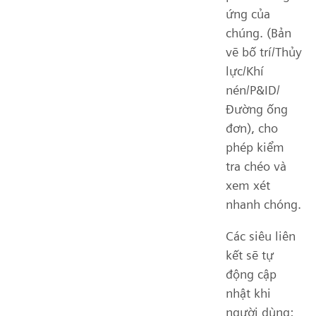
ứng của
chúng. (Bản
vẽ bố trí/Thủy
lực/Khí
nén/P&ID/
Đường ống
đơn), cho
phép kiểm
tra chéo và
xem xét
nhanh chóng.
Các siêu liên
kết sẽ tự
động cập
nhật khi
người dùng: