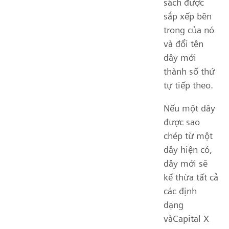
sách được
sắp xếp bên
trong của nó
và đổi tên
dây mới
thành số thứ
tự tiếp theo.
Nếu một dây
được sao
chép từ một
dây hiện có,
dây mới sẽ
kế thừa tất cả
các định
dạng
vàCapital X