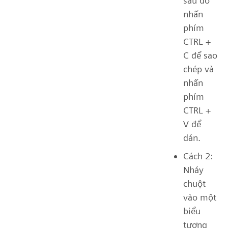
sau đó
nhấn
phím
CTRL +
C để sao
chép và
nhấn
phím
CTRL +
V để
dán.
Cách 2:
Nháy
chuột
vào một
biểu
tượng