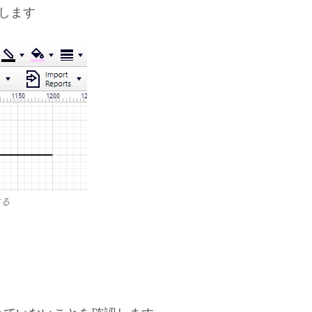
します
する