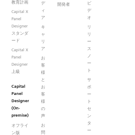
教育計画
デ
ビ
開発者
ィ
デ
Capital X
ア
オ
Panel
Designer
キ
リ
スタンダ
ャ
リ
ード
リ
ー
ア
ス
Capital X
ノ
Panel
お
ー
Designer
客
ト
上級
様
と
サ
Capital
お
ポ
Panel
客
ー
Designer
様
ト
(On-
の
セ
premise)
声
ン
タ
お
オフライ
ー
問
ン版