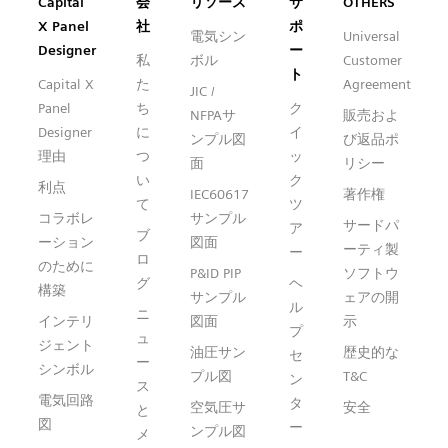
Capital™ X Panel Designer
Capital
会
リソース
サ
OTHERS
X Panel
社
ポ
電気シン
Universal
Designer
ー
私
ボル
Customer
ト
Capital X
た
Agreement
JIC /
Panel
ち
ク
NFPAサ
販売およ
Designer
に
イ
ンプル図
び返品ポ
理由
つ
ッ
面
リシー
い
ク
利点
IEC60617
著作権
て
ツ
コラボレ
サンプル
サードパ
ア
ブ
ーション
図面
ーティ製
ー
ロ
のために
P&ID PIP
ソフトウ
グ
ヘ
構築
サンプル
ェアの開
ル
ニ
インテリ
図面
示
プ
ュ
ジェント
油圧サン
歴史的な
セ
ー
シンボル
プル図
T&C
ン
ス
電気回路
タ
空気圧サ
安全
と
図
ー
ンプル図
メ