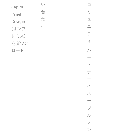
い
コ
Capital
合
ミ
Panel
わ
ュ
Designer
せ
ニ
(オンプ
テ
レミス)
ィ
をダウン
パ
ロード
ー
ト
ナ
ー
イ
ネ
ー
ブ
ル
メ
ン