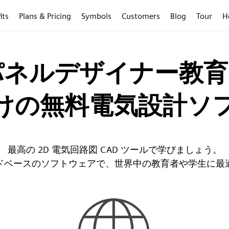
its
Plans & Pricing
Symbols
Customers
Blog
Tour
H
パネルデザイナー教育プ
けの無料電気設計ソ
最高の 2D 電気回路図 CAD ツールで学びましょう。
ドベースのソフトウェアで、世界中の教育者や学生に最