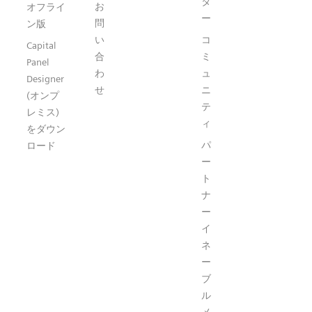
タ
お
オフライ
ー
問
ン版
い
コ
Capital
合
ミ
Panel
わ
ュ
Designer
せ
ニ
(オンプ
テ
レミス)
ィ
をダウン
パ
ロード
ー
ト
ナ
ー
イ
ネ
ー
ブ
ル