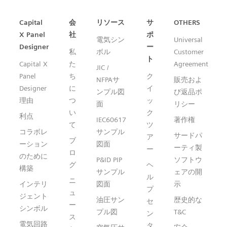
Capital™ X Panel Designer
Capital
会
リソース
サ
OTHERS
X Panel
社
ポ
電気シン
Universal
Designer
ー
私
ボル
Customer
ト
Capital X
た
Agreement
JIC /
Panel
ち
ク
NFPAサ
販売およ
Designer
に
イ
ンプル図
び返品ポ
理由
つ
ッ
面
リシー
い
ク
利点
IEC60617
著作権
て
ツ
コラボレ
サンプル
サードパ
ア
ブ
ーション
図面
ーティ製
ー
ロ
のために
P&ID PIP
ソフトウ
グ
ヘ
構築
サンプル
ェアの開
ル
ニ
インテリ
図面
示
プ
ュ
ジェント
油圧サン
歴史的な
セ
ー
シンボル
プル図
T&C
ン
ス
電気回路
タ