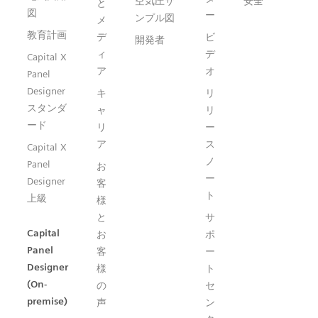
空気圧サ
安全
と
図
ー
ンプル図
メ
教育計画
デ
ビ
開発者
ィ
デ
Capital X
ア
オ
Panel
Designer
キ
リ
スタンダ
ャ
リ
ード
リ
ー
ア
ス
Capital X
ノ
Panel
お
ー
Designer
客
ト
上級
様
と
サ
Capital
お
ポ
Panel
客
ー
Designer
様
ト
(On-
の
セ
premise)
声
ン