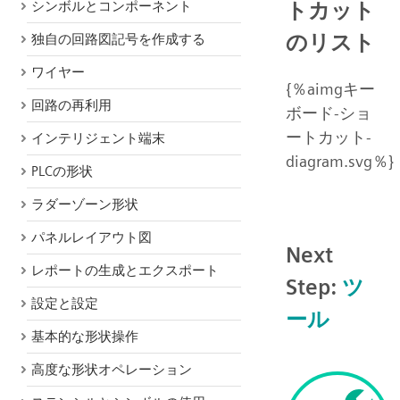
トカット
シンボルとコンポーネント
のリスト
独自の回路図記号を作成する
ワイヤー
{％aimgキー
回路の再利用
ボード-ショ
ートカット-
インテリジェント端末
diagram.svg％}
PLCの形状
ラダーゾーン形状
パネルレイアウト図
Next
レポートの生成とエクスポート
Step:
ツ
設定と設定
ール
基本的な形状操作
高度な形状オペレーション