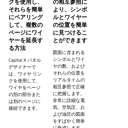
クを使用し、
の相互参照に
それらを簡単
より、シンボ
にペアリング
ルとワイヤー
して、複数の
の位置を簡単
ページにワイ
に見つけるこ
ヤーを延長す
とができます
る方法
図面に含まれる
シンボルとワイ
Capital X パネル
ヤの数、および
デザイナーで
それらの位置を
は、ワイヤ リン
リアルタイムの
クを使用して、
相互参照で正確
ワイヤをページ
に把握します。
の別の部分また
非常に詳細な電
は別のページに
気、空気圧、お
接続できます。
よび油圧の図面
をすばやく簡単
に作成します。