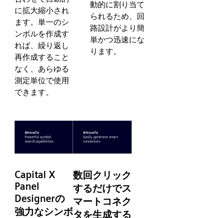
動的に割り当て
に拡大縮小され
られるため、回
ます。単一のシ
路設計がより簡
ンボルを作成す
単かつ迅速にな
れば、繰り返し
ります。
再作成すること
なく、あらゆる
測定単位で使用
できます。
Capital X
数回クリック
Panel
するだけでス
Designerの
マートコネク
強力なシンボ
タを生成する