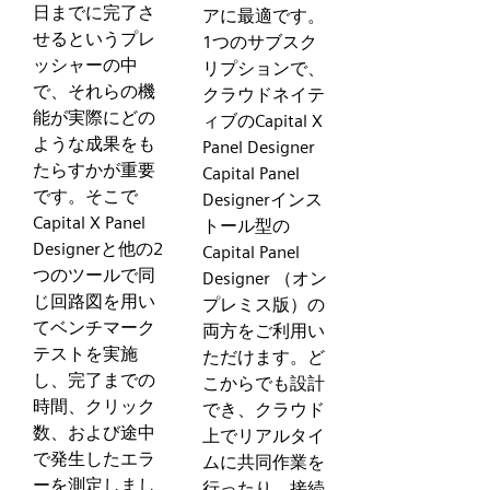
日までに完了さ
アに最適です。
せるというプレ
1つのサブスク
ッシャーの中
リプションで、
で、それらの機
クラウドネイテ
能が実際にどの
ィブのCapital X
ような成果をも
Panel Designer
たらすかが重要
Capital Panel
です。そこで
Designerインス
Capital X Panel
トール型の
Designerと他の2
Capital Panel
つのツールで同
Designer （オン
じ回路図を用い
プレミス版）の
てベンチマーク
両方をご利用い
テストを実施
ただけます。ど
し、完了までの
こからでも設計
時間、クリック
でき、クラウド
数、および途中
上でリアルタイ
で発生したエラ
ムに共同作業を
ーを測定しまし
行ったり、接続