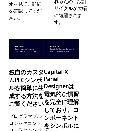
れるため、設計
オを見て、詳細
サイクルが大幅
を確認してくだ
に短縮されま
さい。
す。
Capital X
独自のカスタ
Panel
ムPLCシンボ
Designerは
ルを簡単に生
電気的な慣習
成する方法を
を完全に理解
ご覧ください
しており、コ
プログラマブル
ンポーネント
ロジックコント
をシンボルに
ローラのシンボ