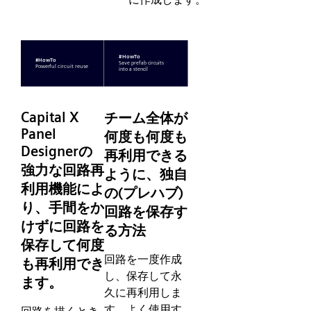
Capital X
チーム全体が
Panel
何度も何度も
Designerの
再利用できる
強力な回路再
ように、独自
利用機能によ
の(プレハブ)
り、手間をか
回路を保存す
けずに回路を
る方法
保存して何度
回路を一度作成
も再利用でき
し、保存して永
ます。
久に再利用しま
す。よく使用す