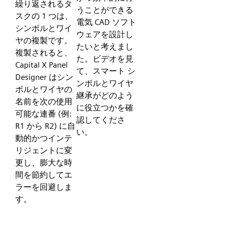
繰り返されるタ
うことができる
スクの 1 つは、
電気 CAD ソフト
シンボルとワイ
ウェアを設計し
ヤの複製です。
たいと考えまし
複製されると、
た。ビデオを見
Capital X Panel
て、スマート シ
Designer はシン
ンボルとワイヤ
ボルとワイヤの
継承がどのよう
名前を次の使用
に役立つかを確
可能な連番 (例:
認してくださ
R1 から R2) に自
い。
動的かつインテ
リジェントに変
更し、膨大な時
間を節約してエ
ラーを回避しま
す。