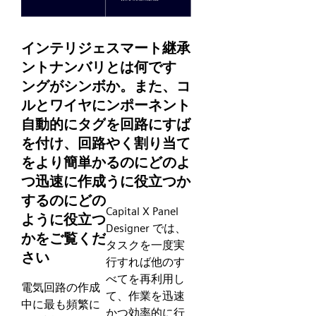
インテリジェ
スマート継承
ントナンバリ
とは何です
ングがシンボ
か。また、コ
ルとワイヤに
ンポーネント
自動的にタグ
を回路にすば
を付け、回路
やく割り当て
をより簡単か
るのにどのよ
つ迅速に作成
うに役立つか
するのにどの
Capital X Panel
ように役立つ
Designer では、
かをご覧くだ
タスクを一度実
さい
行すれば他のす
べてを再利用し
電気回路の作成
て、作業を迅速
中に最も頻繁に
かつ効率的に行