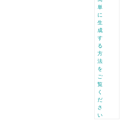
単
に
生
成
す
る
方
法
を
ご
覧
く
だ
さ
い