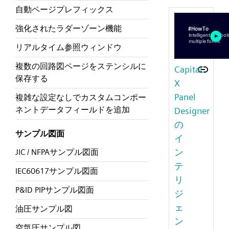
自動ページプレフィックス
強化されたラダーゾーン機能
リアルタイム参照ウィンドウ
複数の回路図ページをステンシルに
Capital
保存する
X
Panel
複雑な設定なしでカスタムコンポー
ネントデータフィールドを追加
Designer
の
サンプル図面
イ
ン
JIC / NFPAサンプル図面
テ
IEC60617サンプル図面
リ
P&ID PIPサンプル図面
ジ
ェ
油圧サンプル図
ン
空気圧サンプル図