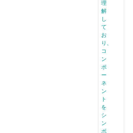
理
解
し
て
お
り、
コ
ン
ポ
ー
ネ
ン
ト
を
シ
ン
ボ