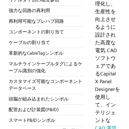
理化し、
強力な回路の再利用
生産性を
向上させ
再利用可能なプレハブ回路
るように
コンポーネントの割り当て
設計され
た高度な
ケーブルの割り当て
電気 CAD
革新的なCableTagシンボル
ソフトウ
マルチラインケーブルタグによるケ
ェアであ
ーブル識別の強化
るCapital
X Panel
カスタマイズ可能なコンポーネント
データベース
Designerを
使用し
頭脳が組み込まれたシンボル
て、イン
配管および計装図(P&ID)
テリジェ
ントな
スマートP&IDシンボル
CAD 電気