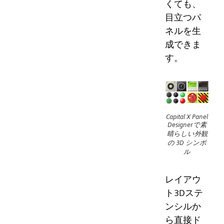
くても、
目立つパ
ネルを生
成できま
す。
Capital X Panel
Designerで素
晴らしい外観
の 3D シンボ
ル
レイアウ
ト3Dステ
ンシルか
ら直接ド