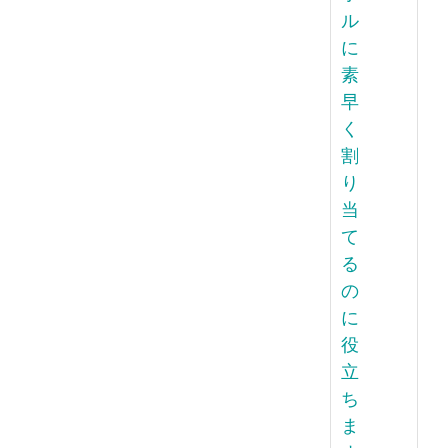
ル
に
素
早
く
割
り
当
て
る
の
に
役
立
ち
ま