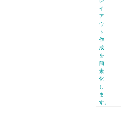
レ
イ
ア
ウ
ト
作
成
を
簡
素
化
し
ま
す。