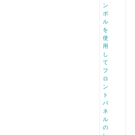
ン
ボ
ル
を
使
用
し
て
フ
ロ
ン
ト
パ
ネ
ル
の