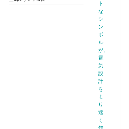
ト
な
シ
ン
ボ
ル
が、
電
気
設
計
を
よ
り
速
く
作