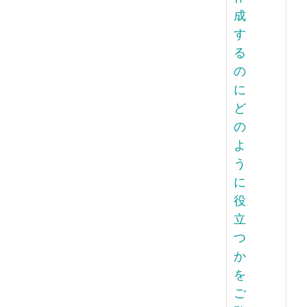
成
す
る
の
に
ど
の
よ
う
に
役
立
つ
か
を
ご