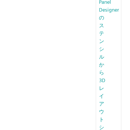
Panel
Designer
の
ス
テ
ン
シ
ル
か
ら
3D
レ
イ
ア
ウ
ト
シ