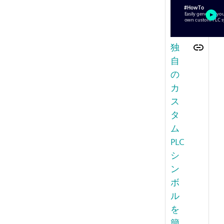
独
自
の
カ
ス
タ
ム
PLC
シ
ン
ボ
ル
を
簡