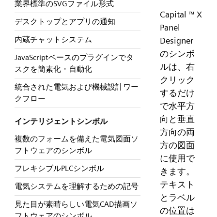
業界標準のSVGファイル形式
Capital
X
™
デスクトップとアプリの通知
Panel
内蔵チャットシステム
Designer
のシンボ
JavaScriptベースのプラグインでタ
ルは、右
スクを簡素化・自動化
クリック
統合された電気および機械設計ワー
するだけ
クフロー
で水平方
向と垂直
インテリジェントシンボル
方向の両
複数のフォームを備えた電気図面ソ
方の図面
フトウェアのシンボル
に使用で
フレキシブルPLCシンボル
きます。
テキスト
電気システムを理解するための記号
とラベル
見た目が素晴らしい電気CAD描画ソ
の位置は
フトウェアのシンボル