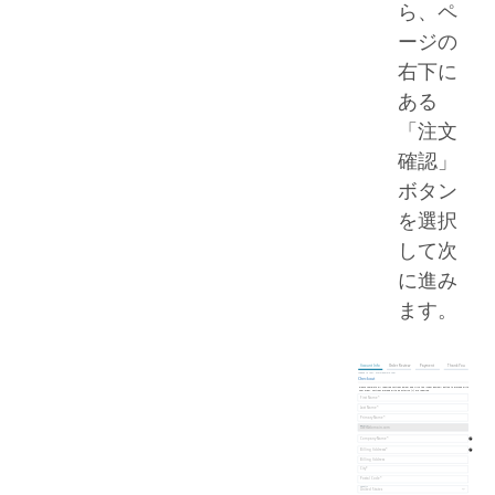
ら、ペ
ージの
右下に
ある
「注文
確認」
ボタン
を選択
して次
に進み
ます。