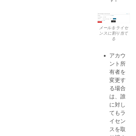
メールをライセ
ンスに割り当て
る
アカウ
ント所
有者を
変更す
る場合
は、誰
に対し
てもラ
イセン
スを取