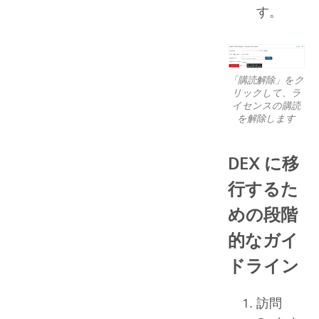
す。
「購読解除」をク
リックして、ラ
イセンスの購読
を解除します
DEX に移
行するた
めの段階
的なガイ
ドライン
訪問