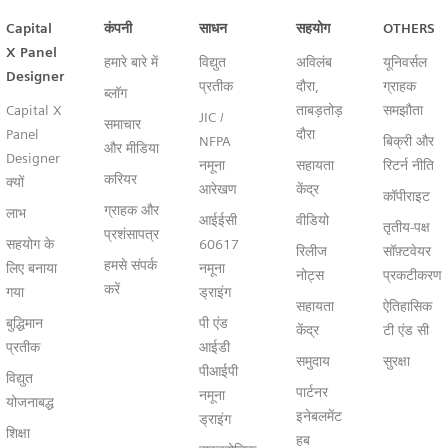
Capital™ X Panel Designer
Capital
कंपनी
साधन
सहयोग
OTHERS
X Panel
हमारे बारे में
विद्युत
अविलंब
यूनिवर्सल
Designer
प्रतीक
दौरा,
ग्राहक
ब्लॉग
Capital X
ताबड़तोड़
समझौता
JIC /
समाचार
Panel
दौरा
NFPA
बिक्री और
और मीडिया
Designer
नमूना
सहायता
रिटर्न नीति
करियर
क्यों
आरेखण
केंद्र
कॉपीराइट
ग्राहक और
लाभ
आईईसी
वीडियो
तृतीय-पक्ष
प्रशंसापत्र
सहयोग के
60617
रिलीज
सॉफ़्टवेयर
हमसे संपर्क
लिए बनाया
नमूना
नोट्स
प्रकटीकरण
करें
गया
ड्राइंग
सहायता
ऐतिहासिक
बुद्धिमान
पी एंड
केंद्र
टी एंड सी
प्रतीक
आईडी
समुदाय
सुरक्षा
पीआईपी
विद्युत
पार्टनर
नमूना
योजनाबद्ध
इनेबलमेंट
ड्राइंग
शिक्षा
हब