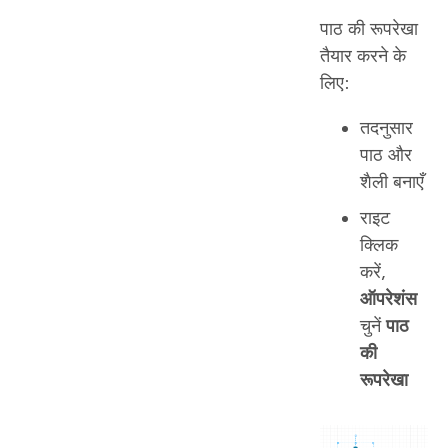
पाठ की रूपरेखा
तैयार करने के
लिए:
तदनुसार
पाठ और
शैली बनाएँ
राइट
क्लिक
करें,
ऑपरेशंस
चुनें
पाठ
की
रूपरेखा