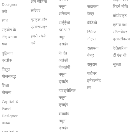
और मीडिया
Designer
नमूना
सहायता
रिटर्न नीति
करियर
क्यों
आरेखण
केंद्र
कॉपीराइट
ग्राहक और
लाभ
आईईसी
वीडियो
तृतीय-पक्ष
प्रशंसापत्र
सहयोग के
60617
रिलीज
सॉफ़्टवेयर
हमसे संपर्क
लिए बनाया
नमूना
नोट्स
प्रकटीकरण
करें
गया
ड्राइंग
सहायता
ऐतिहासिक
बुद्धिमान
पी एंड
केंद्र
टी एंड सी
प्रतीक
आईडी
समुदाय
सुरक्षा
पीआईपी
विद्युत
पार्टनर
नमूना
योजनाबद्ध
इनेबलमेंट
ड्राइंग
शिक्षा
हब
हाइड्रोलिक
योजना
नमूना
Capital X
ड्राइंग
Panel
वायवीय
Designer
नमूना
मानक
ड्राइंग