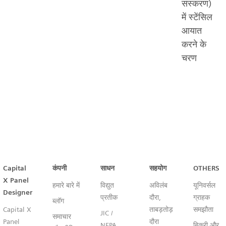
संस्करण)
में स्टेंसिल
आयात
करने के
चरण
Capital™ X Panel Designer
Capital
कंपनी
साधन
सहयोग
OTHERS
X Panel
हमारे बारे में
विद्युत
अविलंब
यूनिवर्सल
Designer
प्रतीक
दौरा,
ग्राहक
ब्लॉग
Capital X
ताबड़तोड़
समझौता
JIC /
समाचार
Panel
दौरा
NFPA
बिक्री और