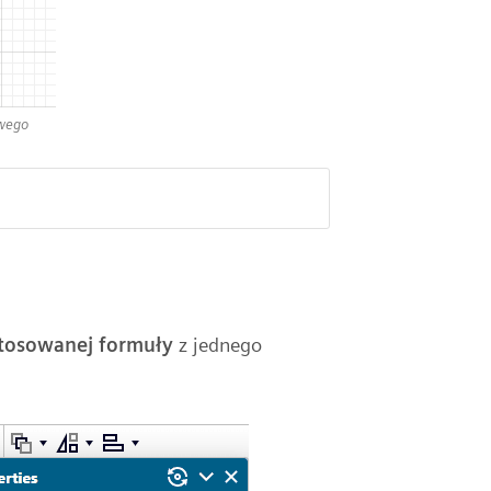
owego
tosowanej formuły
z jednego