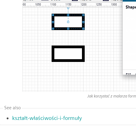
Jak korzystać z malarza for
See also
kształt-właściwości-i-formuły