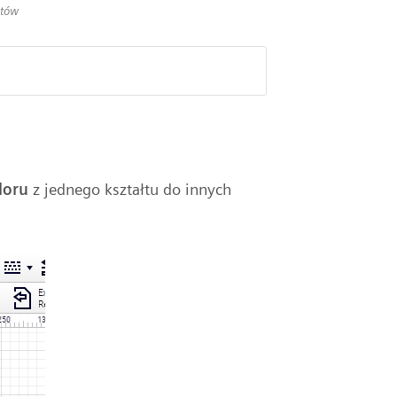
atów
loru
z jednego kształtu do innych