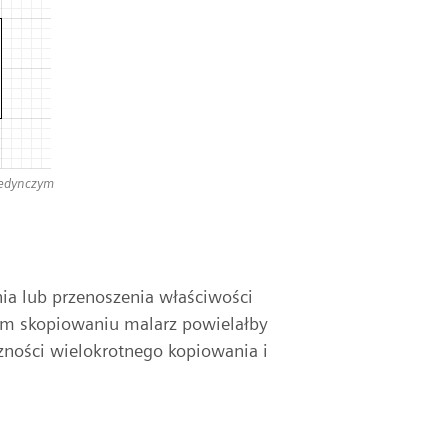
ojedynczym
a lub przenoszenia właściwości
nym skopiowaniu malarz powielałby
zności wielokrotnego kopiowania i