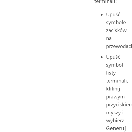
terminali:
Upuść
symbole
zacisków
na
przewodac
Upuść
symbol
listy
terminali,
kliknij
prawym
przyciskie
myszy i
wybierz
Generuj