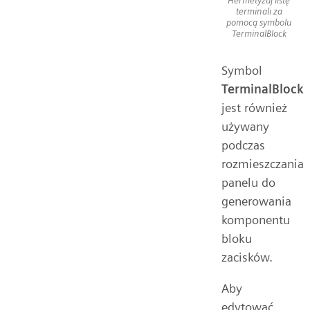
Hermetyzuj listę
terminali za
pomocą symbolu
TerminalBlock
Symbol
TerminalBlock
jest również
używany
podczas
rozmieszczania
panelu do
generowania
komponentu
bloku
zacisków.
Aby
edytować