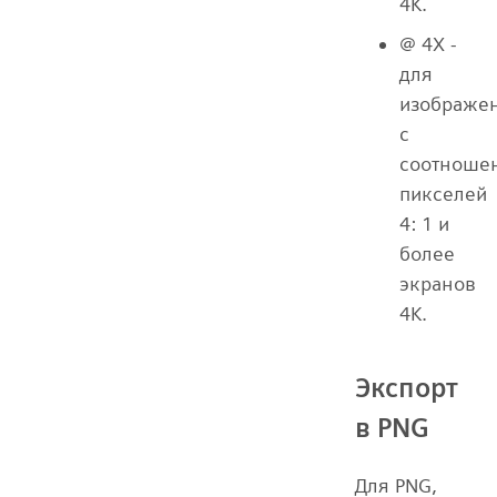
4K.
@ 4X -
для
изображе
с
соотноше
пикселей
4: 1 и
более
экранов
4K.
Экспорт
в PNG
Для PNG,