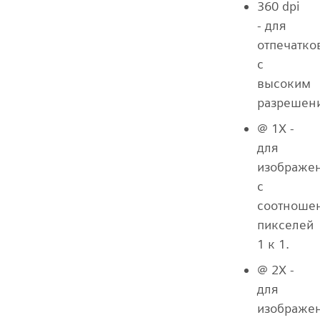
360 dpi
- для
отпечатко
с
высоким
разрешен
@ 1X -
для
изображе
с
соотноше
пикселей
1 к 1.
@ 2X -
для
изображе