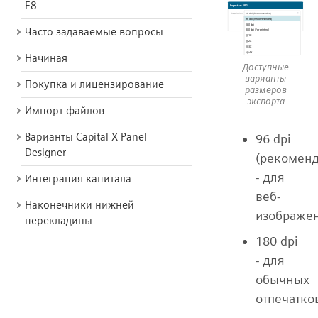
E8
Часто задаваемые вопросы
Начиная
Доступные
варианты
Покупка и лицензирование
размеров
экспорта
Импорт файлов
Варианты Capital X Panel
96 dpi
Designer
(рекоменд
- для
Интеграция капитала
веб-
Наконечники нижней
изображе
перекладины
180 dpi
- для
обычных
отпечатко