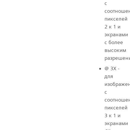
с
соотноше
пикселей
2 к 1 и
экранами
с более
высоким
разрешен
@ 3X -
для
изображе
с
соотноше
пикселей
3 к 1 и
экранами