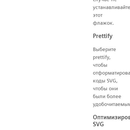
устанавливайт
этот
флажок.
Prettify
Выберите
prettify,
чтобы
отформатирова
коды SVG,
чтобы они
были более
удобочитаемы
Оптимизиро
SVG