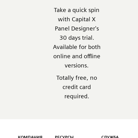
Take a quick spin
with Capital X
Panel Designer's
30 days trial.
Available for both
online and offline
versions.
Totally free, no
credit card
required.
Capital™ X Panel Designer
КОМПАНИЯ
РЕСУРСЫ
СЛУЖБА