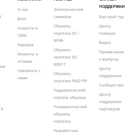
ПОДДЕРЖКИ
О нас
Электрические
X
символы
Быстрый тур
Блог
Образец
Центр
Новости и
чертежа JIC /
помощи
СМИ
NFPA
Видео
Карьера
Образец
Примечания
Клиенты и
чертежа IEC
к выпуску
отзывы
60617
ные
Центр
Связаться с
Образец
поддержки
нами
чертежа P&ID PIP
Сообщество
Гидравлический
Центр
чертеж образца
поддержки
Пневматический
 X
партнеров
образец
чертежа
Разработчик