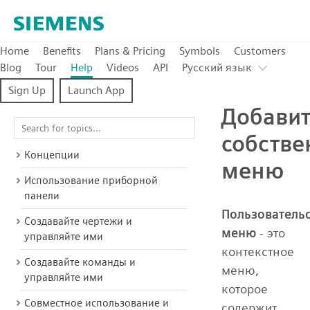
Home
Benefits
Plans & Pricing
Symbols
Customers
Blog
Tour
Help
Videos
API
Pусский язык
Sign Up
Launch App
Добавит
собстве
Концепции
меню
Использование приборной
панели
Пользователь
Создавайте чертежи и
меню
- это
управляйте ими
контекстное
Создавайте команды и
меню,
управляйте ими
которое
Совместное использование и
содержит