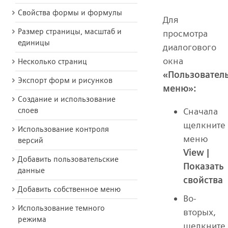
Свойства формы и формулы
Для
Размер страницы, масштаб и
просмотра
единицы
диалогового
окна
Несколько страниц
«Пользовател
Экспорт форм и рисунков
меню»:
Создание и использование
Сначала
слоев
щелкните
Использование контроля
меню
версий
View |
Добавить пользовательские
Показать
данные
свойства
Добавить собственное меню
Во-
Использование темного
вторых,
режима
щелкните