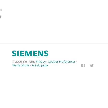
я
l
© 2026 Siemens.
Privacy
·
Cookies Preferences
·
Terms of Use
·
AI info page