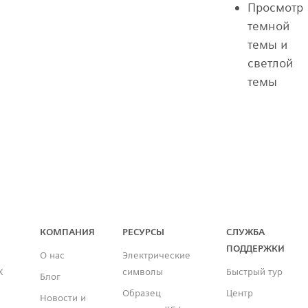
Просмотр
темной
темы и
светлой
темы
Capital™ X Panel Designer
КОМПАНИЯ
РЕСУРСЫ
СЛУЖБА
ПОДДЕРЖКИ
О нас
Электрические
X
символы
Быстрый тур
Блог
Образец
Центр
Новости и