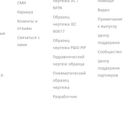
чертежа JIC /
помощи
СМИ
NFPA
Видео
Карьера
Образец
Примечания
Клиенты и
чертежа IEC
к выпуску
отзывы
60617
ные
Центр
Связаться с
Образец
поддержки
нами
чертежа P&ID PIP
Сообщество
Гидравлический
Центр
чертеж образца
поддержки
Пневматический
 X
партнеров
образец
чертежа
Разработчик