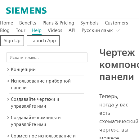
Home
Benefits
Plans & Pricing
Symbols
Customers
Blog
Tour
Help
Videos
API
Pусский язык
Sign Up
Launch App
Чертеж
компон
Концепции
панели
Использование приборной
панели
Теперь,
Создавайте чертежи и
когда у вас
управляйте ими
есть
Создавайте команды и
схематический
управляйте ими
чертеж, вы
Совместное использование и
можете