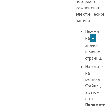
чертежей
компоновки
электрической
панели:
Нажми
на
+
значок
в меню
страниц.
Нажмите
на
меню «
Файл»
,
а затем
на «
Парамет