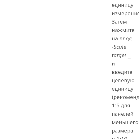
единицу
измерения
Затем
нажмите
на
ввод
-Scale
target
_
и
введите
целевую
единицу
(рекоменд
1:5 для
панелей
меньшего
размера
и 1:10