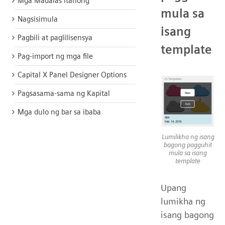
Mga Madalas Itanong
mula sa
Nagsisimula
isang
Pagbili at paglilisensya
template
Pag-import ng mga file
Capital X Panel Designer Options
Pagsasama-sama ng Kapital
Mga dulo ng bar sa ibaba
Lumilikha ng isang
bagong pagguhit
mula sa isang
template
Upang
lumikha ng
isang bagong