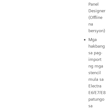
Panel
Designer
(Offline
na
bersyon)
Mga
hakbang
sa pag-
import
ng mga
stencil
mula sa
Electra
E6/E7/E8
patungo
sa