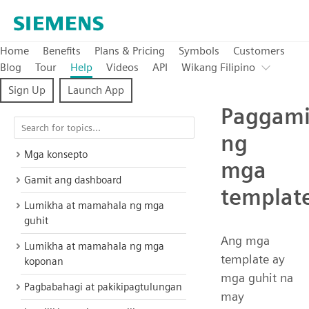
Home
Benefits
Plans & Pricing
Symbols
Customers
Blog
Tour
Help
Videos
API
Wikang Filipino
Sign Up
Launch App
Paggami
ng
Mga konsepto
mga
Gamit ang dashboard
templat
Lumikha at mamahala ng mga
guhit
Ang mga
Lumikha at mamahala ng mga
template ay
koponan
mga guhit na
Pagbabahagi at pakikipagtulungan
may