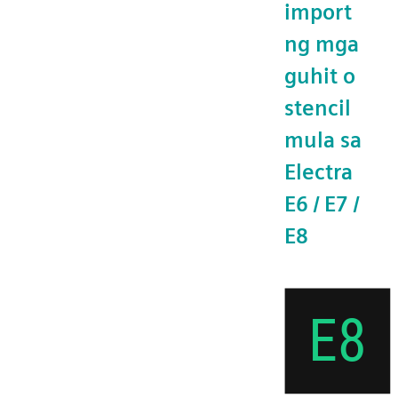
import
ng mga
guhit o
stencil
mula sa
Electra
E6 / E7 /
E8