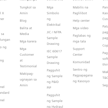
Tungkol sa
Mga
Mabilis na
Pan
l X
Amin
Simbolo
Paglilibot
Kas
ner
ng
Cus
Blog
Help center
Elektrikal
Pat
Balita at
Mga video
JIC / NFPA
pag
 sa
Media
Paglabas ng
Sample
pag
ulungan
Mga karera
mga tala
Drawing
Cop
o ng
Mga
Support
IEC 60617
Pag
Customer
Center
Sample
sof
ang
at
Komunidad
Drawing
thi
Testimonial
Sentro ng
Pagguhit
Mak
Makipag-
Pagpapagana
ng Sample
T&
ugnayan sa
ng Kasosyo
ng P&ID
Amin
Seg
nel
PIP
andard
Pagguhit
nel
ng Sample
ng Hydraul