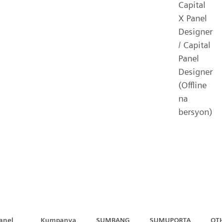
Capital
X Panel
Designer
/ Capital
Panel
Designer
(Offline
na
bersyon)
Capital™ X Panel Designer
anel
Kumpanya
SUMBANG
SUMUPORTA
OT