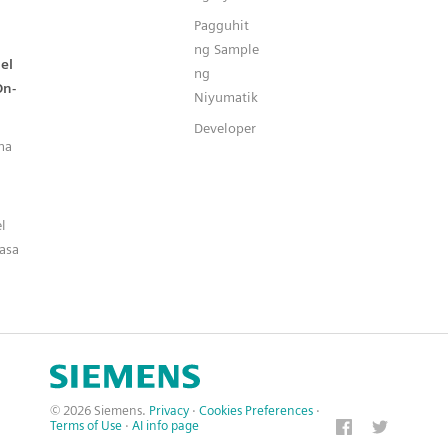
Pagguhit
ng Sample
el
ng
On-
Niyumatik
Developer
na
l
asa
© 2026 Siemens.
Privacy
·
Cookies Preferences
·
Terms of Use
·
AI info page