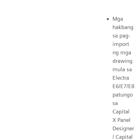
Mga
hakbang
sa pag-
import
ng mga
drawing
mula sa
Electra
E6/E7/E8
patungo
sa
Capital
X Panel
Designer
/ Capital