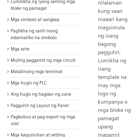
Lumilikha ng iyong sariling mga
nilalaman
bloke ng pamagat
kung saan
maaari kang
Mga simbolo at sangkap
magsimula
Paglikha ng sarili mong
ng isang
eskematiko na simbolo
bagong
Mga wire
pagguhit.
Lumikha ng
Muling paggamit ng mga circuit
isang
Matalinong mga terminal
template na
Mga hugis ng PLC
may mga
logo ng
Ang hugis ng hagdan ng zone
kumpanya o
Pagguhit ng Layout ng Panel
mga bloke ng
Pagbubuo at pag-export ng mga
pamagat
ulat
upang
magamit
Mga kagustuhan at setting