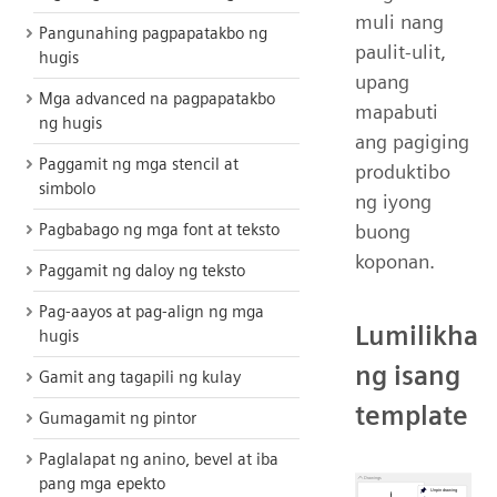
muli nang
Pangunahing pagpapatakbo ng
paulit-ulit,
hugis
upang
Mga advanced na pagpapatakbo
mapabuti
ng hugis
ang pagiging
Paggamit ng mga stencil at
produktibo
simbolo
ng iyong
Pagbabago ng mga font at teksto
buong
koponan.
Paggamit ng daloy ng teksto
Pag-aayos at pag-align ng mga
Lumilikha
hugis
ng isang
Gamit ang tagapili ng kulay
template
Gumagamit ng pintor
Paglalapat ng anino, bevel at iba
pang mga epekto