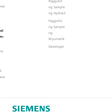
Pagguhit
nel
ng Sample
ng Hydraul
Pagguhit
ng Sample
el
ng
On-
Niyumatik
Developer
na
l
asa