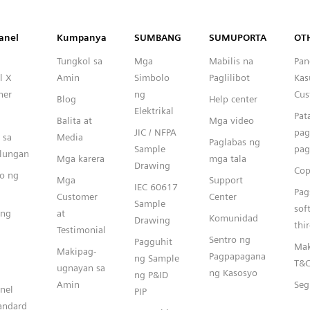
Capital™ X Panel Designer
anel
Kumpanya
SUMBANG
SUMUPORTA
OT
Tungkol sa
Mga
Mabilis na
Pan
l X
Amin
Simbolo
Paglilibot
Kas
ner
ng
Cus
Blog
Help center
Elektrikal
Pat
Balita at
Mga video
JIC / NFPA
pag
 sa
Media
Paglabas ng
Sample
pag
ulungan
Mga karera
mga tala
Drawing
Cop
o ng
Mga
Support
IEC 60617
Pag
Customer
Center
Sample
sof
ang
at
Komunidad
Drawing
thi
Testimonial
Sentro ng
Pagguhit
Mak
Makipag-
Pagpapagana
ng Sample
T&
ugnayan sa
ng Kasosyo
ng P&ID
Amin
Seg
nel
PIP
andard