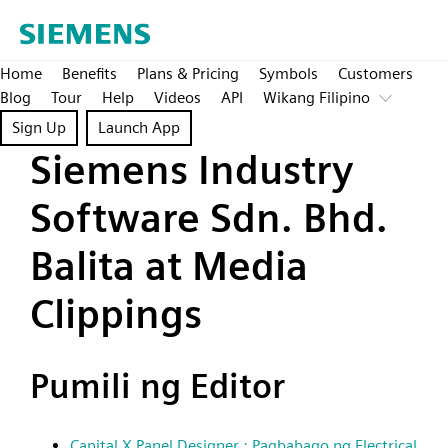
Home
Benefits
Plans & Pricing
Symbols
Customers
Blog
Tour
Help
Videos
API
Wikang Filipino
Sign Up
Launch App
Siemens Industry
Software Sdn. Bhd.
Balita at Media
Clippings
Pumili ng Editor
Capital X Panel Designer : Pagbabago ng Electrical