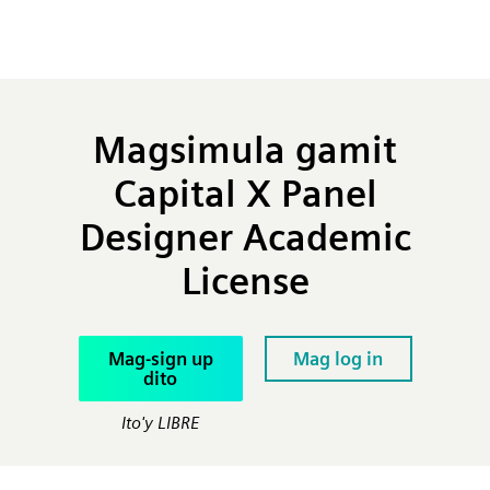
Magsimula gamit
Capital X Panel
Designer Academic
License
Mag-sign up
Mag log in
dito
Ito'y LIBRE