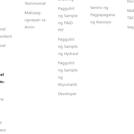
thi
Testimonial
Sentro ng
Pagguhit
Mak
Makipag-
Pagpapagana
ng Sample
T&
ugnayan sa
ng Kasosyo
ng P&ID
Amin
Seg
nel
PIP
andard
Pagguhit
nel
ng Sample
ng Hydraul
Pagguhit
ng Sample
el
ng
On-
Niyumatik
Developer
na
l
asa