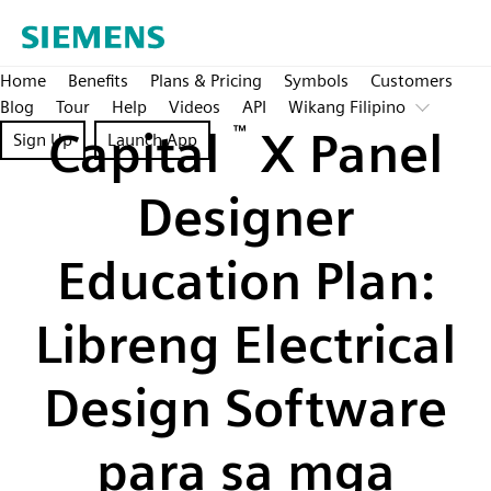
Home
Benefits
Plans & Pricing
Symbols
Customers
Blog
Tour
Help
Videos
API
Wikang Filipino
Capital
™
X Panel
Sign Up
Launch App
Designer
Education Plan:
Libreng Electrical
Design Software
para sa mga