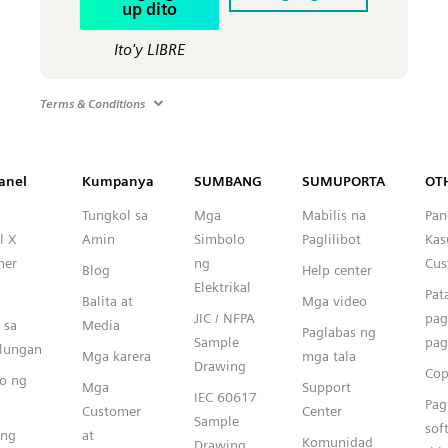
up dito
Ito'y LIBRE
Terms & Conditions
Capital™ X Panel Designer
anel
Kumpanya
SUMBANG
SUMUPORTA
OT
Tungkol sa
Mga
Mabilis na
Pan
l X
Amin
Simbolo
Paglilibot
Kas
ner
ng
Cus
Blog
Help center
Elektrikal
Pat
Balita at
Mga video
JIC / NFPA
pag
 sa
Media
Paglabas ng
Sample
pag
ulungan
Mga karera
mga tala
Drawing
Cop
o ng
Mga
Support
IEC 60617
Pag
Customer
Center
Sample
sof
ang
at
Komunidad
Drawing