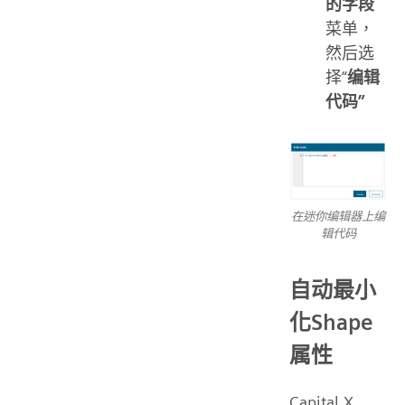
的字段
菜单，
然后选
择“
编辑
代码”
在迷你编辑器上编
辑代码
自动最小
化Shape
属性
Capital X