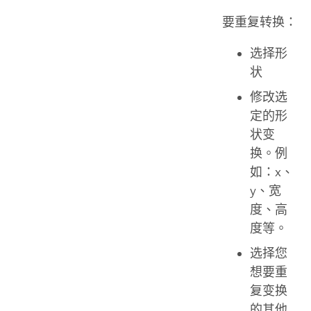
要重复转换：
选择形
状
修改选
定的形
状变
换。例
如：x、
y、宽
度、高
度等。
选择您
想要重
复变换
的其他