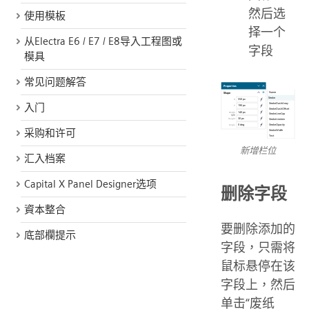
然后选
使用模板
择一个
从Electra E6 / E7 / E8导入工程图或
字段
模具
常见问题解答
入门
采购和许可
新增栏位
汇入档案
Capital X Panel Designer选项
删除字段
資本整合
要删除添加的
底部欄提示
字段，只需将
鼠标悬停在该
字段上，然后
单击“废纸