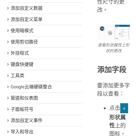
性尺寸的更
添加自定义数据
改。
添加自定义菜单
使用暗模式
使用剪切路径
查看形状属性上形
状的更改
外挂程式
键盘快捷键
添加字段
工具类
要添加更多字
Google云端硬碟整合
段以查看：
管道和仪表图
点击
+
子面板符号
形状属
添加自定义事件
性
上的
导入和导出
图标，