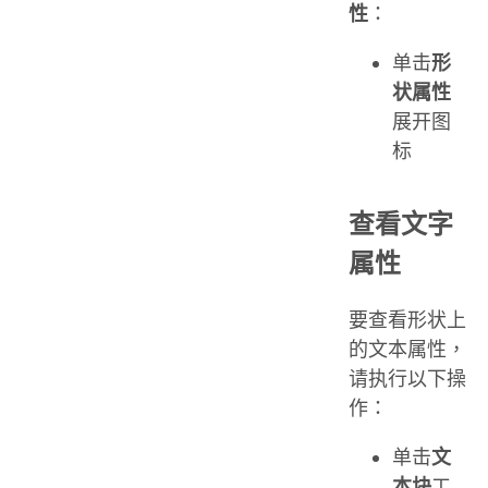
性
：
单击
形
状属性
展开图
标
查看文字
属性
要查看形状上
的文本属性，
请执行以下操
作：
单击
文
本块
工