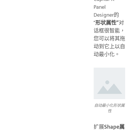
Panel
Designer的
“
形状属性”
对
话框很智能，
您可以将其拖
动到它上以自
动最小化。
自动最小化形状属
性
扩展
Shape属