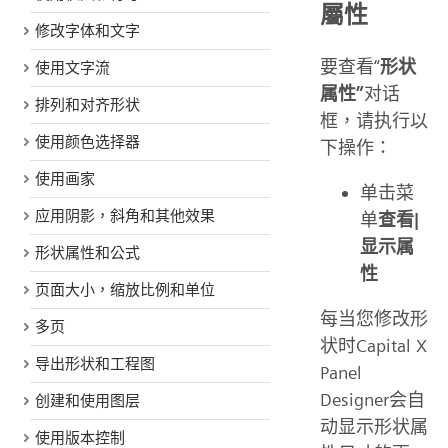
屬性
修改字体和文字
要查看“
形状
使用文字流
属性”
对话
排列和对齐形状
框，请执行以
使用颜色选择器
下操作：
使用画家
单击菜
应用阴影，斜角和其他效果
单
查看|
显示属
形状属性和公式
性
页面大小，缩放比例和单位
每当您修改形
多页
状时Capital X
导出形状和工程图
Panel
Designer会自
创建和使用图层
动显示形状属
使用版本控制