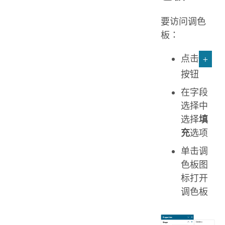
要访问调色
板：
点击
+
按钮
在字段
选择中
选择
填
充
选项
单击调
色板图
标打开
调色板