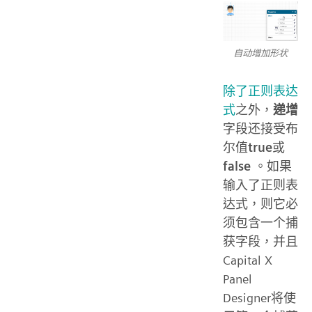
自动增加形状
除了正则表达
式
之外，
递增
字段还接受布
尔值
true
或
false
。如果
输入了正则表
达式，则它必
须包含一个捕
获字段，并且
Capital X
Panel
Designer将使