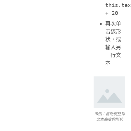
this.te
+ 20
再次单
击该形
状，或
输入另
一行文
本
示例：自动调整到
文本高度的形状