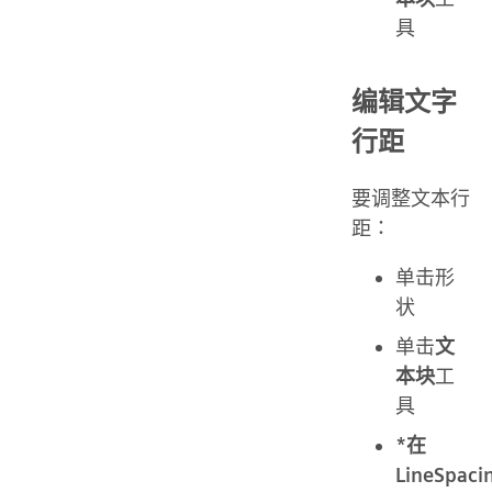
具
编辑文字
行距
要调整文本行
距：
单击形
状
单击
文
本块
工
具
*在
LineSpaci