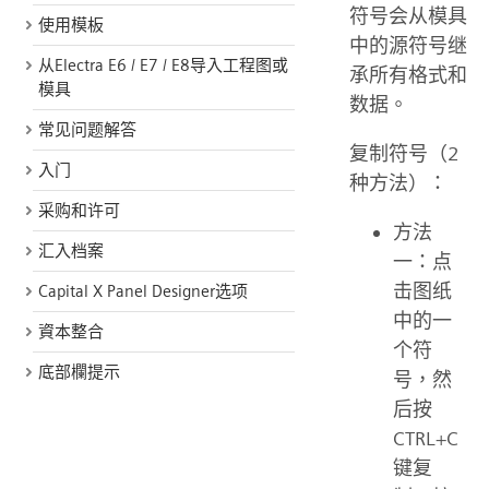
符号会从模具
使用模板
中的源符号继
从Electra E6 / E7 / E8导入工程图或
承所有格式和
模具
数据。
常见问题解答
复制符号（2
入门
种方法）：
采购和许可
方法
汇入档案
一：点
击图纸
Capital X Panel Designer选项
中的一
資本整合
个符
底部欄提示
号，然
后按
CTRL+C
键复