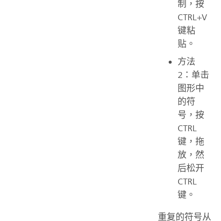
制，按
CTRL+V
键粘
贴。
方法
2：单击
图形中
的符
号，按
CTRL
键，拖
放，然
后松开
CTRL
键。
重复的符号从