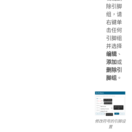
除引脚
组，请
右键单
击任何
引脚组
并选择
编辑
、
添加
或
删除引
脚组
。
修改符号的引脚设
置