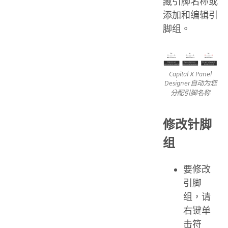
藏引脚名称或
添加和编辑引
脚组。
Capital X Panel
Designer自动为您
分配引脚名称
修改针脚
组
要修改
引脚
组，请
右键单
击符