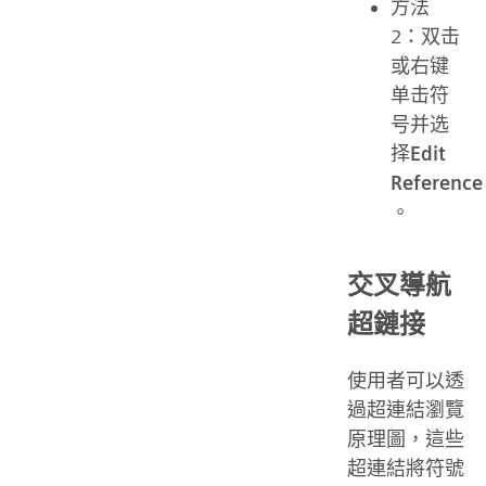
方法
2：双击
或右键
单击符
号并选
择
Edit
Reference
。
交叉導航
超鏈接
使用者可以透
過超連結瀏覽
原理圖，這些
超連結將符號