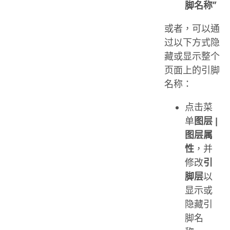
脚名称”
或者，可以通
过以下方式隐
藏或显示整个
页面上的引脚
名称：
点击菜
单
图层 |
图层属
性
，并
修改
引
脚层
以
显示或
隐藏引
脚名