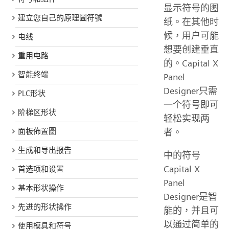
显示符号的图
建立您自己的原理圖符號
纸。在其他时
候，用户可能
电线
想要创建垂直
重用电路
的。Capital X
智能终端
Panel
Designer只需
PLC形状
一个符号即可
阶梯区形状
轻松实现两
者。
面板佈置圖
生成和导出报告
中的符号
Capital X
首选项和设置
Panel
基本形状操作
Designer是智
先进的形状操作
能的，并且可
以通过简单的
使用模具和符号