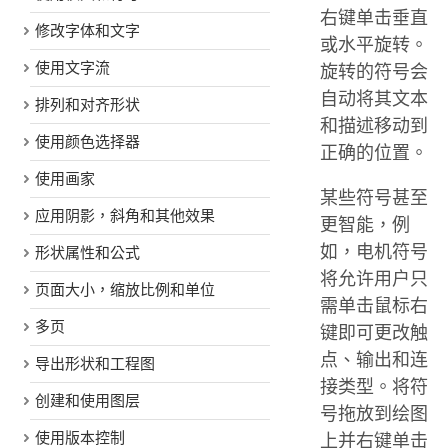
右键单击垂直
修改字体和文字
或水平旋转。
使用文字流
旋转的符号会
自动将其文本
排列和对齐形状
和描述移动到
使用颜色选择器
正确的位置。
使用画家
某些符号甚至
应用阴影，斜角和其他效果
更智能，例
如，电机符号
形状属性和公式
将允许用户只
页面大小，缩放比例和单位
需单击鼠标右
多页
键即可更改触
点、输出和连
导出形状和工程图
接类型。将符
创建和使用图层
号拖放到绘图
使用版本控制
上并右键单击