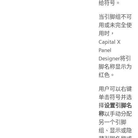
给符号。
当引脚组不可
用或未完全使
用时，
Capital X
Panel
Designer将引
脚名称显示为
红色。
用户可以右键
单击符号并选
择
设置引脚名
称
以手动分配
另一个引脚
组、显示或隐