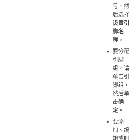
号，然
后选择
设置引
脚名
称
。
要分配
引脚
组，请
单击引
脚组，
然后单
击
确
定
。
要添
加、编
辑或删