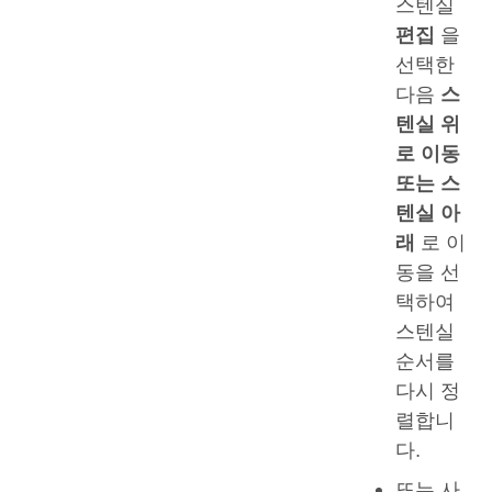
스텐실
편집
을
선택한
다음
스
텐실 위
로
이동
또는 스
텐실 아
래
로 이
동을 선
택하여
스텐실
순서를
다시 정
렬합니
다.
또는 사