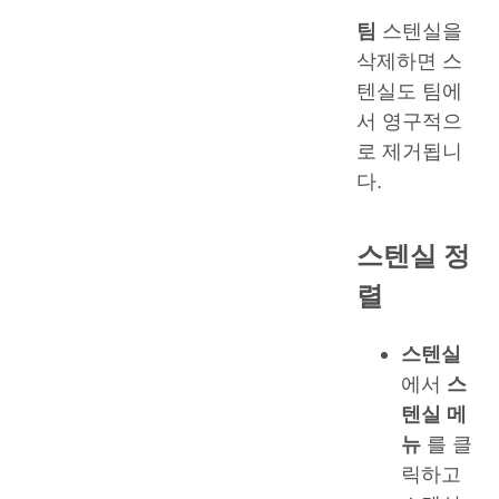
팀
스텐실을
삭제하면 스
텐실도 팀에
서 영구적으
로 제거됩니
다.
스텐실 정
렬
스텐실
에서
스
텐실 메
뉴
를 클
릭하고