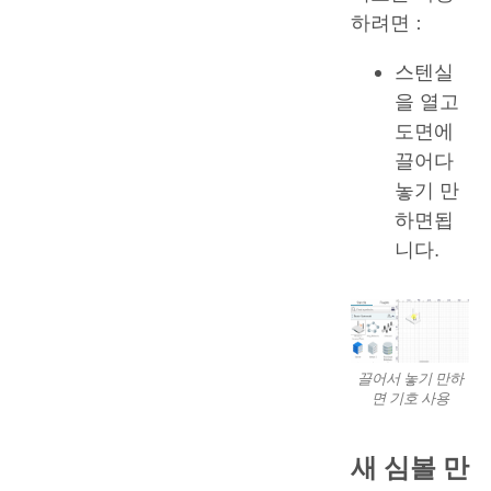
하려면 :
스텐실
을 열고
도면에
끌어다
놓기 만
하면됩
니다.
끌어서 놓기 만하
면 기호 사용
새 심볼 만