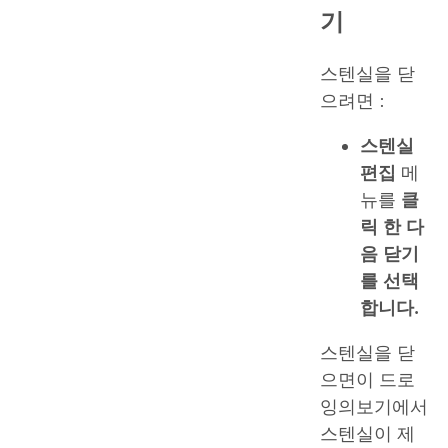
기
스텐실을 닫
으려면 :
스텐실
편집
메
뉴를
클
릭 한 다
음 닫기
를 선택
합니다.
스텐실을 닫
으면이 드로
잉의보기에서
스텐실이 제