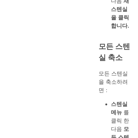
다음
새
스텐실
을 클릭
합니다.
모든 스텐
실 축소
모든 스텐실
을 축소하려
면 :
스텐실
메뉴
를
클릭 한
다음
모
든 스텐