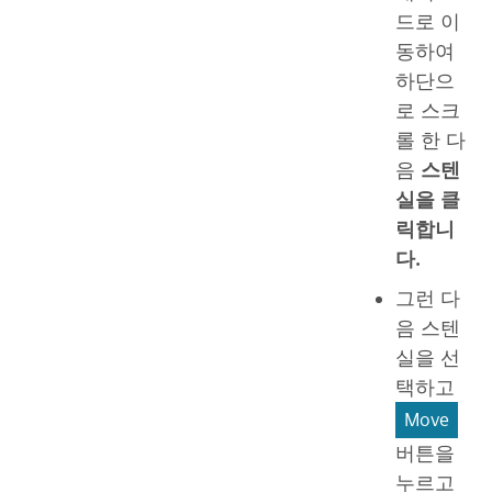
드로 이
동하여
하단으
로 스크
롤 한 다
음
스텐
실을 클
릭합니
다.
그런 다
음 스텐
실을 선
택하고
Move
버튼을
누르고