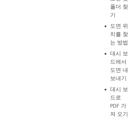
폴더 찾
기
도면 위
치를 찾
는 방법
대시 보
드에서
도면 내
보내기
대시 보
드로
PDF 가
져 오기