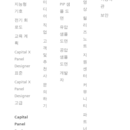
미
영
지능형
PIP 샘
관
디
상
기호
플 도
보안
어
면
릴
전기 회
직
리
로도
유압
업
즈
샘플
교육 계
노
고
도면
획
트
객
공압
Capital X
및
지
샘플
Panel
추
원
도면
Designer
천
센
표준
개발
사
터
자
Capital X
문
커
Panel
의
뮤
Designer
하
니
고급
기
티
파
Capital
트
Panel
너