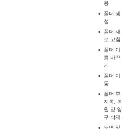
용
폴더 생
성
폴더 새
로 고침
폴더 이
름 바꾸
기
폴더 이
동
폴더 휴
지통, 복
원 및 영
구 삭제
도면 및