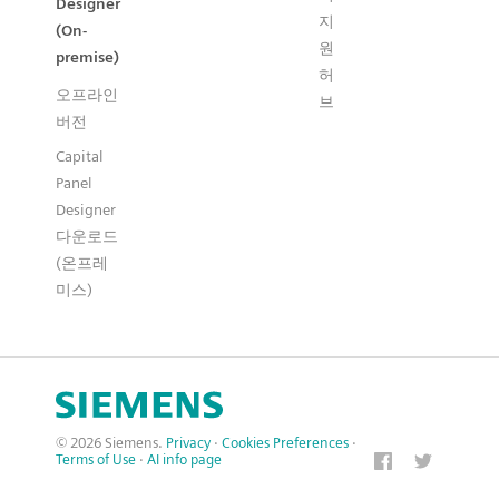
Designer
지
(On-
원
premise)
허
오프라인
브
버전
Capital
Panel
Designer
다운로드
(온프레
미스)
© 2026 Siemens.
Privacy
·
Cookies Preferences
·
Terms of Use
·
AI info page