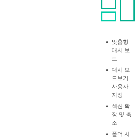
맞춤형
대시 보
드
대시 보
드보기
사용자
지정
섹션 확
장 및 축
소
폴더 사