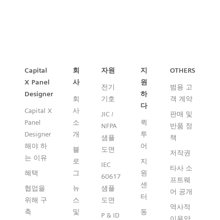
Capital™ X Panel Designer
Capital
회
자원
지
OTHERS
X Panel
사
원
전기
범용 고
Designer
하
회
기호
객 계약
다
Capital X
사
JIC /
판매 및
Panel
소
퀵
NFPA
반품 정
Designer
개
투
샘플
책
해야 하
어
블
도면
저작권
는 이유
로
지
IEC
타사 소
혜택
그
원
60617
프트웨
센
협업을
뉴
샘플
어 공개
터
위해 구
스
도면
역사적
축
및
동
P & ID
이용약